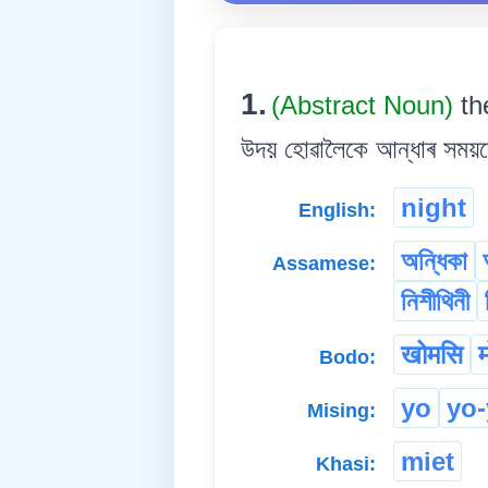
1.
(Abstract Noun)
th
উদয় হোৱালৈকে আন্ধাৰ সময়
night
English:
অন্ধিকা
Assamese:
নিশীথিনী
खोमसि
म
Bodo:
yo
yo
Mising:
miet
Khasi: