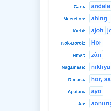
andala
Garo:
ahing
Meeteilon:
ajoh
j
Karbi:
Hor
Kok-Borok:
zân
Hmar:
nikhya
Nagamese:
hor, sa
Dimasa:
ayo
Apatani:
aonun
Ao: