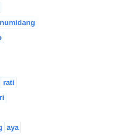
numidang
o
rati
ri
g
aya