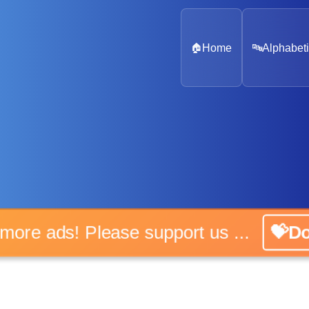
🏠
Home
🔤
Alphabeti
o more ads! Please support us ...
💝Do