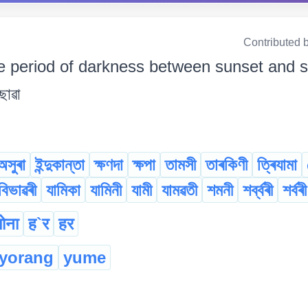
Contributed 
e period of darkness between sunset and sunr
ছোৱা
অসুৰা
ইন্দুকান্তা
ক্ষণদা
ক্ষপা
তামসী
তাৰকিণী
ত্ৰিযামা
বিভাৱৰী
যামিকা
যামিনী
যামী
যামৱতী
শমনী
শৰ্ব্বৰী
শৰ্বৰী
ोना
ह`र
हर
-yorang
yume