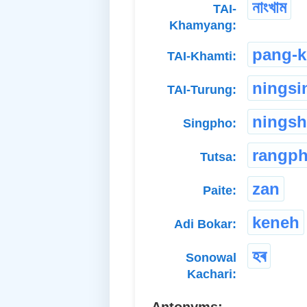
নাংখাম
TAI-
Khamyang:
pang-
TAI-Khamti:
ningsi
TAI-Turung:
ningsh
Singpho:
rangp
Tutsa:
zan
Paite:
keneh
Adi Bokar:
হৰ
Sonowal
Kachari:
Antonyms: