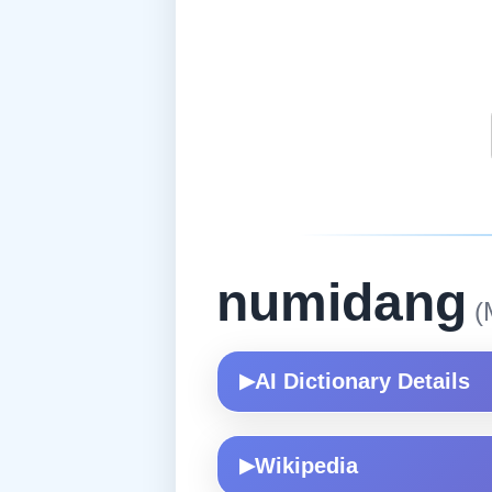
numidang
(M
AI Dictionary Details
▶
Wikipedia
▶