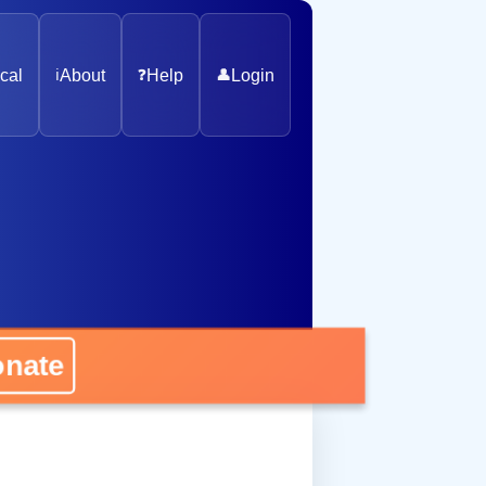
cal
ℹ️
About
❓
Help
👤
Login
nate