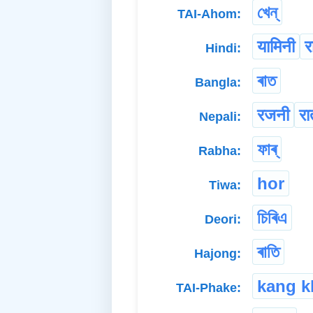
খেন্
TAI-Ahom:
यामिनी
र
Hindi:
ৰাত
Bangla:
रजनी
रा
Nepali:
ফাৰ্
Rabha:
hor
Tiwa:
চিৰিএ
Deori:
ৰাতি
Hajong:
kang 
TAI-Phake: