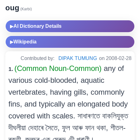
oug
(Karbi)
AI Dictionary Details
▶
Wikipedia
▶
Contributed by:
DIPAK TUMUNG
on 2008-02-28
(Common Noun-Common)
any of
1.
various cold-blooded, aquatic
vertebrates, having gills, commonly
fins, and typically an elongated body
covered with scales. সাধাৰণতে বাকলিযুক্ত
দীঘলীয়া দেহাৰে সৈতে, ফুল আৰু ফান থকা, শীতল-
ৰক্তী, জলচৰ এক মেৰুদণ্ডী প্ৰাণী।