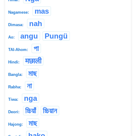
mas
Nagamese:
nah
Dimasa:
angu
Pungü
Ao:
পা
TAI-Ahom:
मछाली
Hindi:
মাছ
Bangla:
না
Rabha:
nga
Tiwa:
চ্চিয়াঁ
চ্চিয়ান
Deori:
মাছ
Hajong:
hako