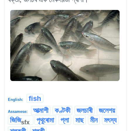
fish
English:
আত্মাশী
কণ্টকী
জলচাৰী
জলেশয়
Assamese:
জিজি
পৃথুৰোমা
প্লা
মাছ
মীন
মৎস্য
sfx