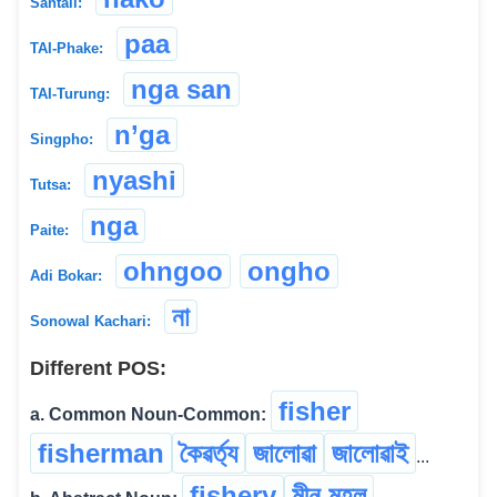
Santali:
paa
TAI-Phake:
nga san
TAI-Turung:
n’ga
Singpho:
nyashi
Tutsa:
nga
Paite:
ohngoo
ongho
Adi Bokar:
না
Sonowal Kachari:
Different POS:
fisher
a. Common Noun-Common:
fisherman
কৈৱৰ্ত্য
জালোৱা
জালোৱাই
...
fishery
মীন মহল