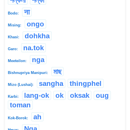
শল্কলী
শল্কী
ना
Bodo:
ongo
Mising:
dohkha
Khasi:
na.tok
Garo:
nga
Meeteilon:
মাছ
Bishnupriya Manipuri:
sangha
thingphel
Mizo (Lushai):
lang-ok
ok
oksak
oug
Karbi:
toman
ah
Kok-Borok:
Nga
Hmar: