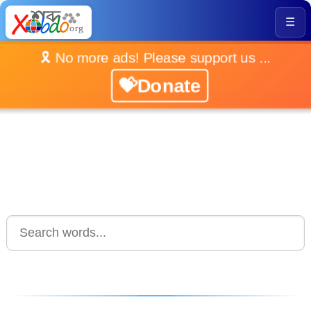
☰
🎗️ No more ads! Please support us ...
💝Donate