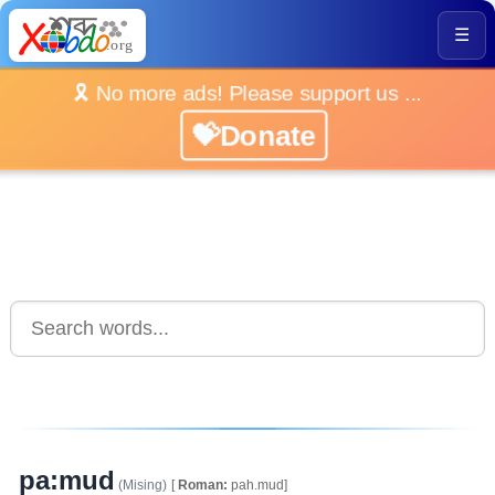
☰
🎗️ No more ads! Please support us ...
💝Donate
pa:mud
(Mising)
[
Roman:
pah.mud]