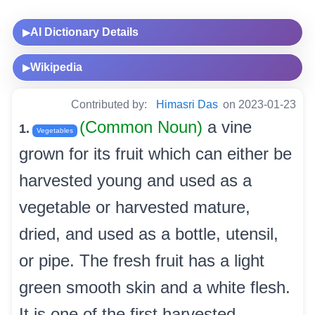
AI Dictionary Details
▶
Wikipedia
▶
Contributed by:
Himasri Das
on 2023-01-23
(Common Noun)
a vine
1.
Vegetables
grown for its fruit which can either be
harvested young and used as a
vegetable or harvested mature,
dried, and used as a bottle, utensil,
or pipe. The fresh fruit has a light
green smooth skin and a white flesh.
It is one of the first harvested