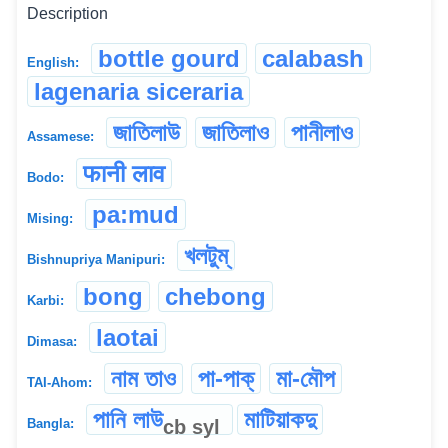
Description
bottle gourd
calabash
English:
lagenaria siceraria
জাতিলাউ
জাতিলাও
পানীলাও
Assamese:
फानी लाव
Bodo:
pa:mud
Mising:
খলটুম্
Bishnupriya Manipuri:
bong
chebong
Karbi:
laotai
Dimasa:
নাম তাও
পা-পাক্
মা-মৌপ
TAI-Ahom:
পানি লাউ
মাটিয়াকদু
cb
syl
Bangla: