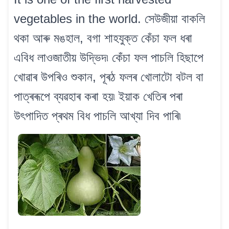
vegetables in the world. সেউজীয়া বাকলি
থকা আৰু মঙহাল, বগা শাহযুক্ত কেঁচা ফল ধৰা
এবিধ লাওজাতীয় উদ্ভিদ৷ কেঁচা ফল পাচলি হিছাপে
খোৱাৰ উপৰিও শুকান, পূৰঠ ফলৰ খোলাটো বটল বা
পাত্ৰৰূপে ব্যৱহাৰ কৰা হয়৷ ইয়াক খেতিৰ পৰা
উৎপাদিত প্ৰথম বিধ পাচলি আখ্যা দিব পাৰি৷