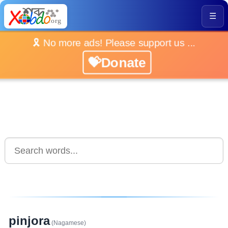
☰
🎗️ No more ads! Please support us ...
💝Donate
pinjora
(Nagamese)