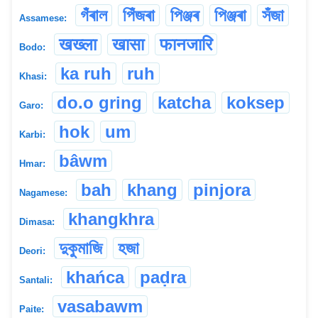
গঁৰাল
পিঁজৰা
পিঞ্জৰ
পিঞ্জৰা
সঁজা
Assamese:
खख्ला
खासा
फानजारि
Bodo:
ka ruh
ruh
Khasi:
do.o gring
katcha
koksep
Garo:
hok
um
Karbi:
bâwm
Hmar:
bah
khang
pinjora
Nagamese:
khangkhra
Dimasa:
দুকুমাজি
হজা
Deori:
khańca
paḍra
Santali:
vasabawm
Paite: