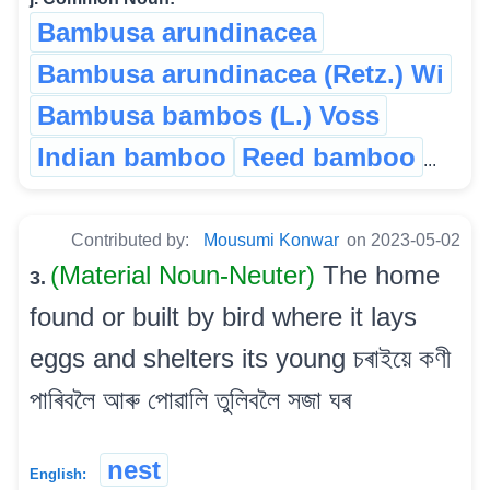
Bambusa arundinacea
Bambusa arundinacea (Retz.) Wi
Bambusa bambos (L.) Voss
Indian bamboo
Reed bamboo
...
Contributed by:
Mousumi Konwar
on 2023-05-02
(Material Noun-Neuter)
The home
3.
found or built by bird where it lays
eggs and shelters its young চৰাইয়ে কণী
পাৰিবলৈ আৰু পোৱালি তুলিবলৈ সজা ঘৰ
nest
English: