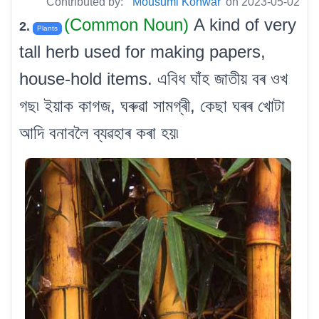
Contributed by:
Mousumi Konwar
on 2023-05-02
(Common Noun)
A kind of very
2.
Plants
tall herb used for making papers,
house-hold items. এবিধ ঘাঁহ জাতীয় বৰ ওখ
গছ৷ ইয়াক কাগজ, ঘৰুৱা সামগ্ৰী, কেছা ঘৰৰ খোটা
আদি বনাবলৈ ব্যৱহাৰ কৰা হয়৷