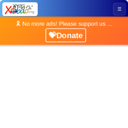
☰
🎗️ No more ads! Please support us ...
💝Donate