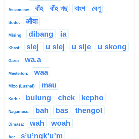
বাঁহ
বাঁহ গছ
বাংশ
বেণু
Assamese:
औवा
Bodo:
dibang
ia
Mising:
siej
u siej
u sije
u skong
Khasi:
wa.a
Garo:
waa
Meeteilon:
mau
Mizo (Lushai):
bulung
chek
kepho
Karbi:
bah
bas
thengol
Nagamese:
wah
woah
Dimasa:
s’u’ngk’u’m
Ao: