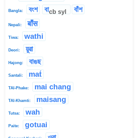
বংশ
বা
বাঁশ
cb
syl
Bangla:
बाँस
Nepali:
wathi
Tiwa:
য়ুৱা
Deori:
বাঙছ
Hajong:
mat́
Santali:
mai chang
TAI-Phake:
maisang
TAI-Khamti:
wah
Tutsa:
gotuai
Paite:
ওৱা