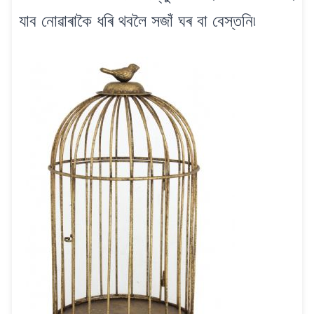
যাব নোৱাৰাকৈ ধৰি থবলৈ সজাঁ ঘৰ বা বেস্তনি৷