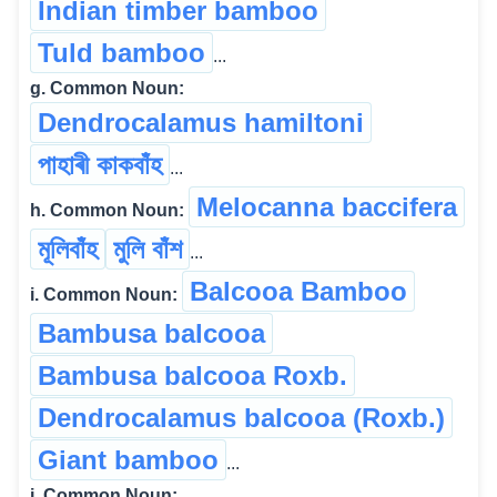
Indian timber bamboo
Tuld bamboo
...
g. Common Noun:
Dendrocalamus hamiltoni
পাহাৰী কাকবাঁহ
...
Melocanna baccifera
h. Common Noun:
মূলিবাঁহ
মুলি বাঁশ
...
Balcooa Bamboo
i. Common Noun:
Bambusa balcooa
Bambusa balcooa Roxb.
Dendrocalamus balcooa (Roxb.)
Giant bamboo
...
j. Common Noun: