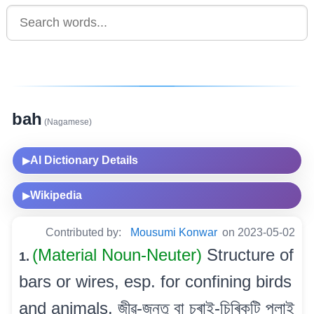
bah
(Nagamese)
AI Dictionary Details
▶
Wikipedia
▶
Contributed by:
Mousumi Konwar
on 2023-05-02
(Material Noun-Neuter)
Structure of
1.
bars or wires, esp. for confining birds
and animals. জীৱ-জন্তু বা চৰাই-চিৰিকটি পলাই