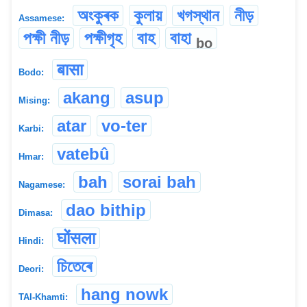
অংকুৰক
কুলায়
খগস্থান
নীড়
Assamese:
পক্ষী নীড়
পক্ষীগৃহ
বাহ
বাহা
bo
बासा
Bodo:
akang
asup
Mising:
atar
vo-ter
Karbi:
vatebû
Hmar:
bah
sorai bah
Nagamese:
dao bithip
Dimasa:
घोंसला
Hindi:
চিতেৰে
Deori:
hang nowk
TAI-Khamti: