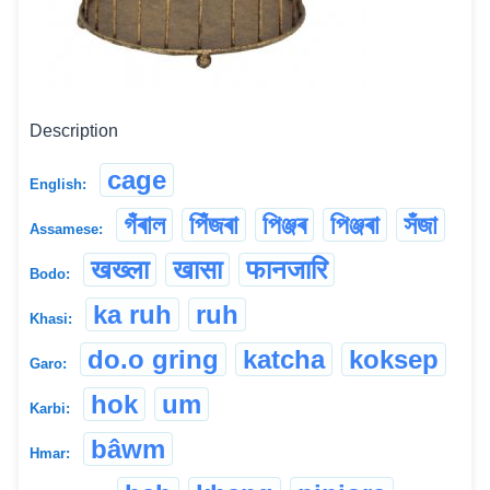
Description
cage
English:
গঁৰাল
পিঁজৰা
পিঞ্জৰ
পিঞ্জৰা
সঁজা
Assamese:
खख्ला
खासा
फानजारि
Bodo:
ka ruh
ruh
Khasi:
do.o gring
katcha
koksep
Garo:
hok
um
Karbi:
bâwm
Hmar: