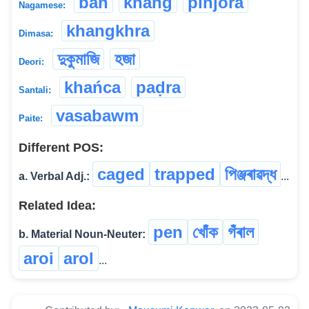
bah
khang
pinjora
Nagamese:
khangkhra
Dimasa:
দুকুমাজি
হজা
Deori:
khańca
paḍra
Santali:
vasabawm
Paite:
Different POS:
caged
trapped
পিঞ্জৰাৱদ্ধ
a. Verbal Adj.:
...
Related Idea:
pen
খোঁক
গঁৰাল
b. Material Noun-Neuter:
aroi
arol
...