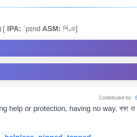
)
[
IPA:
ˈpɪnd
ASM:
পিণ্ড]
Contributed by:
g help or protection, having no way. ৰক্ষা বা 