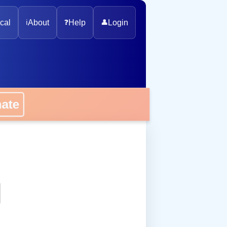
cal
ℹ️
About
❓
Help
👤
Login
onate