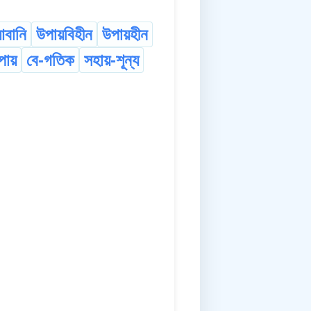
বানি
উপায়বিহীন
উপায়হীন
পায়
বে-গতিক
সহায়-শূন্য