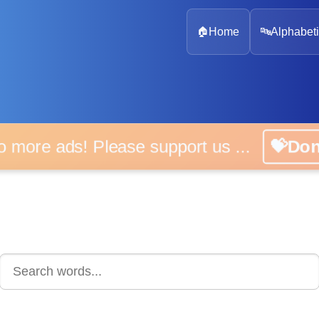
🏠
Home
🔤
Alphabeti
 more ads! Please support us ...
💝D