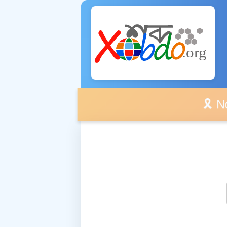
🎗️ No