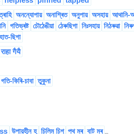
s
helpless
pinned
tapped
্ৰাহি
অনন্যোপায়
অনাশ্ৰিত
অনুপায়
অসহায়
আথানি-আ
ানি
গতিভ্ৰষ্ট
চৌঠেঙীয়া
ঠেৰুছিগা
নিঃসহায়
নিঠৰুৱা
নিৰু
হাত-ছিগা
राहा गैयै
গতি-কিৰি-চাবা
তুকুনা
ess
উপায়হীন হ
চিলিম চিগ্‌
পথ মৰ্
বাট মৰ্
...