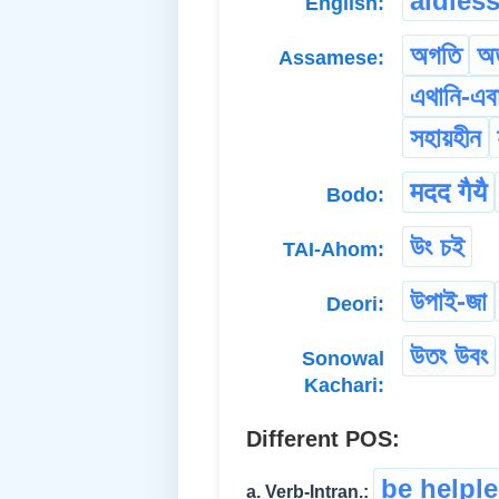
aidles
English:
অগতি
অত
Assamese:
এথানি-এব
সহায়হীন
मदद गैयै
Bodo:
উং চই
TAI-Ahom:
উপাই-জা
Deori:
উতং উবং
Sonowal
Kachari:
Different POS:
be helpl
a. Verb-Intran.: