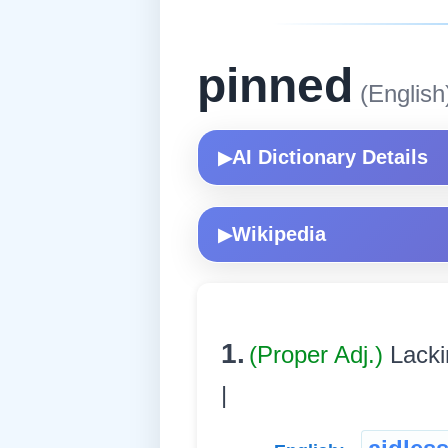
pinned
(English
AI Dictionary Details
▶
Wikipedia
▶
1.
(Proper Adj.)
Lackin
|