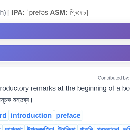
h)
[
IPA:
ˈprefəs
ASM:
প্ৰিফেচ]
Contributed by
troductory remarks at the beginning of a boo
সূচক মন্তব্য।
rd
introduction
preface
া
আগকথা
উপক্ৰমণিকা
উপনিকা
পাতনি
প্ৰস্তাৱনা
ভু