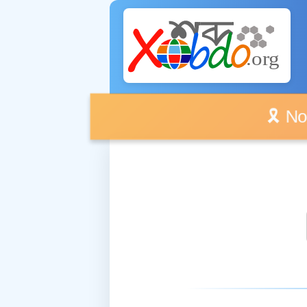
🎗️ No