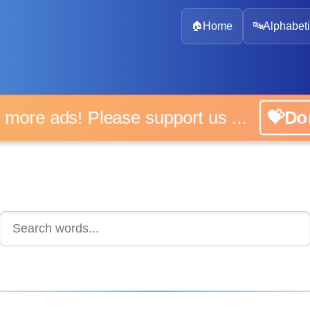
🏠
Home
🔤
Alphabeti
 more ads! Please support us ...
💝D