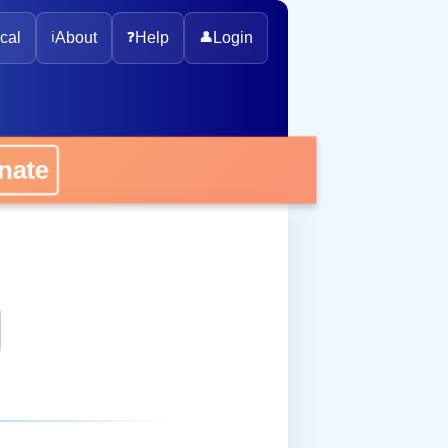
cal
ℹ️
About
❓
Help
👤
Login
onate