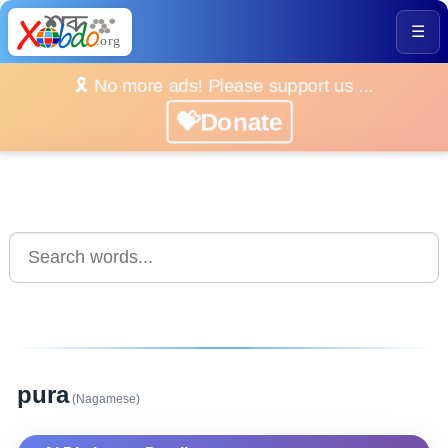
☰
🎗️ No more ads! Please support us ...
💝Donate
pura
(Nagamese)