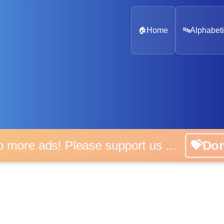
🏠
Home
🔤
Alphabeti
 more ads! Please support us ...
💝D