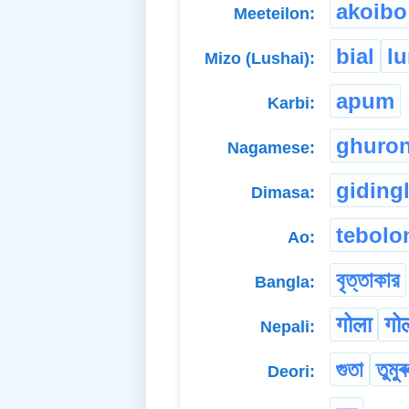
akoibo
Meeteilon:
bial
l
Mizo (Lushai):
apum
Karbi:
ghuron
Nagamese:
gidingl
Dimasa:
tebolo
Ao:
বৃত্তাকার
Bangla:
गोला
गो
Nepali:
গুতা
তুমুৰ
Deori: