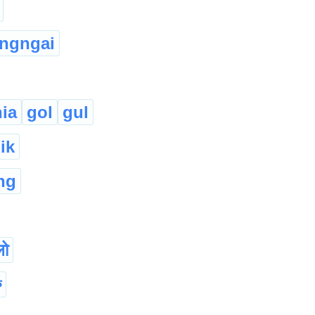
ungngai
ia
gol
gul
ik
ng
लो
ু