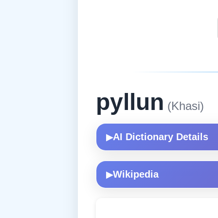
pyllun
(Khasi)
AI Dictionary Details
▶
Wikipedia
▶