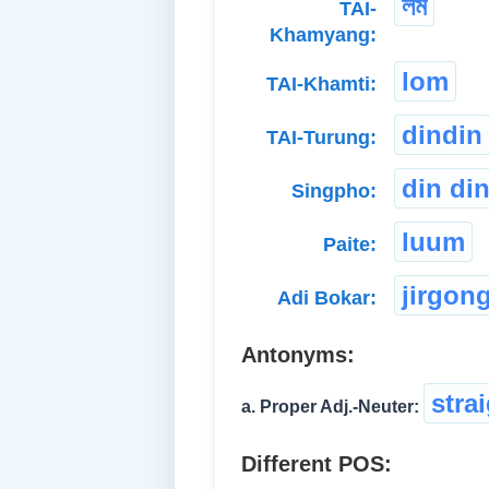
লম
TAI-
Khamyang:
lom
TAI-Khamti:
dindin
TAI-Turung:
din di
Singpho:
luum
Paite:
jirgon
Adi Bokar:
Antonyms:
stra
a. Proper Adj.-Neuter:
Different POS: