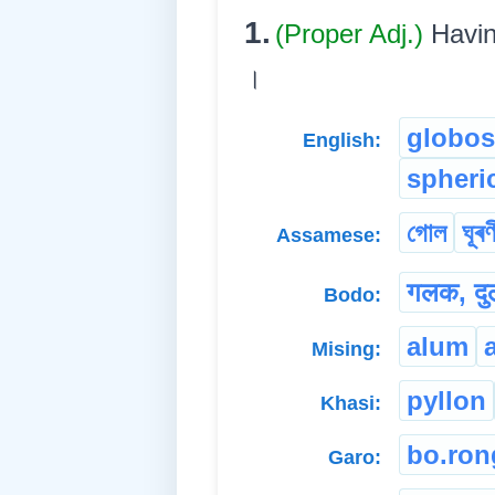
1.
(Proper Adj.)
Havin
।
globos
English:
spheri
গোল
ঘূৰণ
Assamese:
गलक, दुल
Bodo:
alum
Mising:
pyllon
Khasi:
bo.ron
Garo: