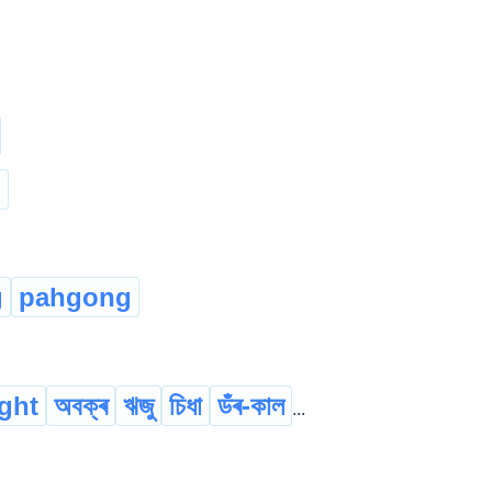
n
g
pahgong
ight
অবক্ৰ
ঋজু
চিধা
ডঁৰ-কাল
...