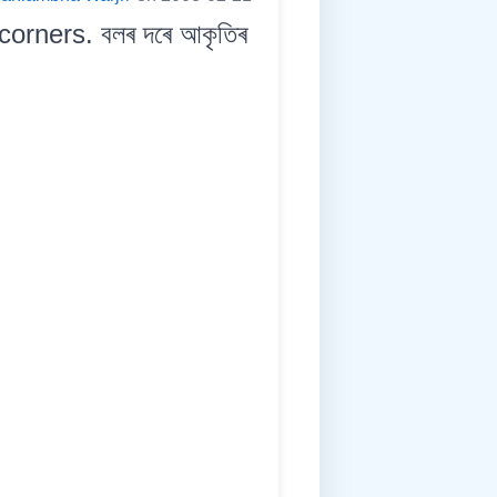
orners. বলৰ দৰে আকৃতিৰ