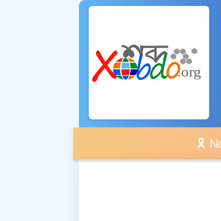
🎗️ No