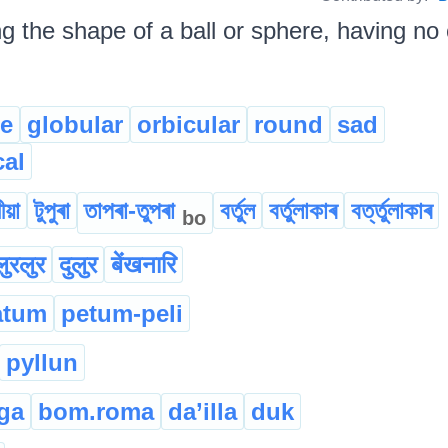
g the shape of a ball or sphere, having no c
e
globular
orbicular
round
sad
cal
ীয়া
টুপুৰা
তাপৰা-তুপৰা
বৰ্তুল
বৰ্তুলাকাৰ
বৰ্ত্তুলাকাৰ
bo
ुरलुर
दुलुर
बेंखनारि
atum
petum-peli
pyllun
ga
bom.roma
da’illa
duk