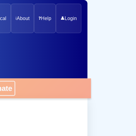
cal
ℹ️
About
❓
Help
👤
Login
onate