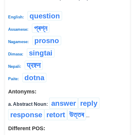
question
English:
প্ৰশ্ন
Assamese:
prosno
Nagamese:
singtai
Dimasa:
प्रश्न
Nepali:
dotna
Paite:
Antonyms:
answer
reply
a. Abstract Noun:
response
retort
উত্তৰ
...
Different POS: