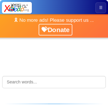
☰
🎗️ No more ads! Please support us ...
💝Donate