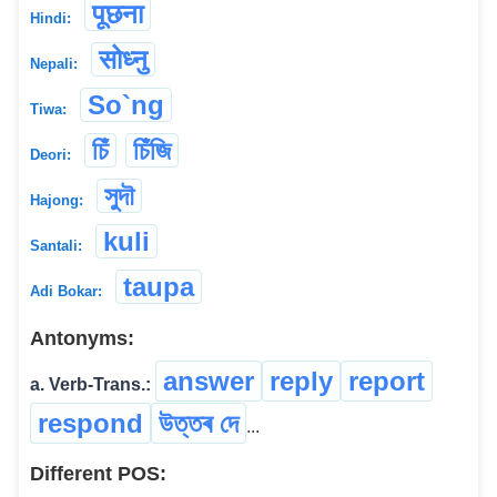
पूछना
Hindi:
सोध्नु
Nepali:
So`ng
Tiwa:
চিঁ
চিঁজি
Deori:
সুদৗ
Hajong:
kuli
Santali:
taupa
Adi Bokar:
Antonyms:
answer
reply
report
a. Verb-Trans.:
respond
উত্তৰ দে
...
Different POS: