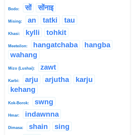
सों
सोंनाइ
Bodo:
an
tatki
tau
Mising:
kylli
tohkit
Khasi:
hangatchaba
hangba
Meeteilon:
wahang
zawt
Mizo (Lushai):
arju
arjutha
karju
Karbi:
kehang
swng
Kok-Borok:
indawnna
Hmar:
shain
sing
Dimasa: