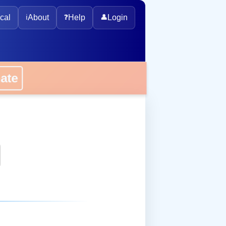
cal
ℹ️
About
❓
Help
👤
Login
onate