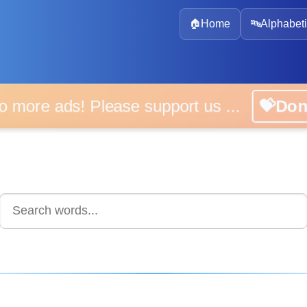
🏠
Home
🔤
Alphabeti
 more ads! Please support us ...
💝D