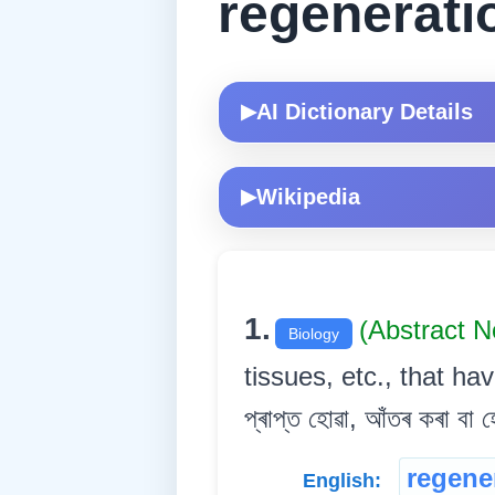
regenerati
AI Dictionary Details
▶
Wikipedia
▶
1.
(Abstract 
Biology
tissues, etc., that ha
প্ৰাপ্ত হোৱা, আঁতৰ কৰা বা 
regene
English: