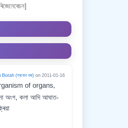
িজেনেৰেচন]
Borah (প্ৰবোধ বৰা)
on 2011-01-16
rganism of organs,
নো অংগ, কলা আদি আঘাত-
ৰিয়া