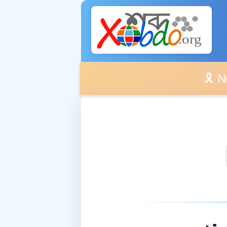
🎗️ No