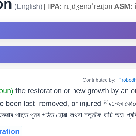
on
(English)
[
IPA:
rɪˌdʒenəˈreɪʃən
ASM:
ৰ
Contributed by:
Probodh 
Noun)
the restoration or new growth by an o
ve been lost, removed, or injured জীৱদেহৰ কো
হেৰুৱাৰ পাছত পুনৰ গঠিত হোৱা অথবা নতুনকৈ বাঢ়ি অহা প্ৰক্
ration