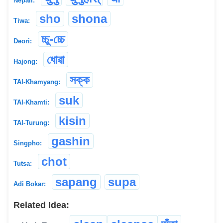
Nepali:
sho
shona
Tiwa:
চ্চু-চ্চে
Deori:
ধোৱা
Hajong:
সক্ক
TAI-Khamyang:
suk
TAI-Khamti:
kisin
TAI-Turung:
gashin
Singpho:
chot
Tutsa:
sapang
supa
Adi Bokar:
Related Idea: