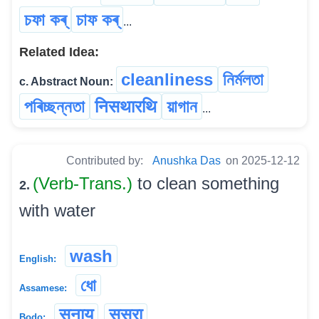
চফা কৰ্
চাফ কৰ্
...
Related Idea:
cleanliness
নিৰ্মলতা
c. Abstract Noun:
পৰিচ্ছন্নতা
निसथारथि
য়াগান
...
Contributed by:
Anushka Das
on 2025-12-12
(Verb-Trans.)
to clean something
2.
with water
wash
English:
ধো
Assamese:
सुनाय
सुस्रा
Bodo: