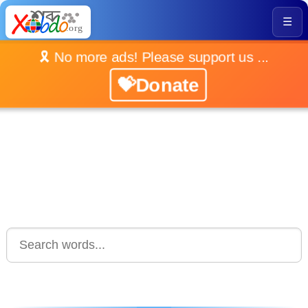
☰
🎗️ No more ads! Please support us ...
💝Donate