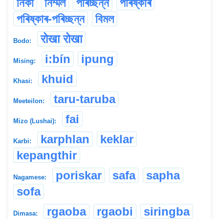
নিকা
নিৰ্ম্মল
পৰিচ্ছন্ন
পৰিষ্কাৰ
পৰিষ্কাৰ-পৰিচ্ছন্ন
বিমল
रोखा रोखा
Bodo:
i:bín
ipung
Mising:
khuid
Khasi:
taru-taruba
Meeteilon:
fai
Mizo (Lushai):
karphlan
keklar
Karbi:
kepangthir
poriskar
safa
sapha
Nagamese:
sofa
rgaoba
rgaobi
siringba
Dimasa: