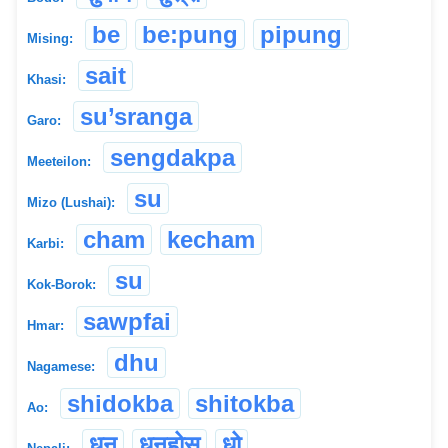
be
be:pung
pipung
Mising:
sait
Khasi:
su’sranga
Garo:
sengdakpa
Meeteilon:
su
Mizo (Lushai):
cham
kecham
Karbi:
su
Kok-Borok:
sawpfai
Hmar:
dhu
Nagamese:
shidokba
shitokba
Ao:
धुनु
धुनुहोस्
धो