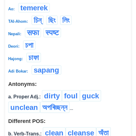
temerek
Ao:
চিন্
ছিং
লিং
TAI-Ahom:
सफा
स्पष्ट
Nepali:
চপা
Deori:
চাফা
Hajong:
sapang
Adi Bokar:
Antonyms:
dirty
foul
guck
a. Proper Adj.:
unclean
অপৰিচ্ছন্ন
...
Different POS:
clean
cleanse
অঁতা
b. Verb-Trans.: