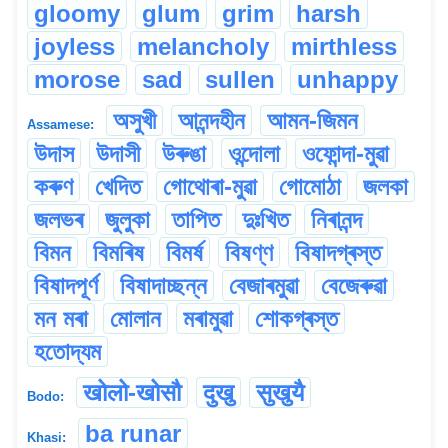
gloomy
glum
grim
harsh
joyless
melancholy
mirthless
morose
sad
sullen
unhappy
অসুখী
আনন্দহীন
আমন-জিমন
Assamese:
উদাস
উদাসী
উৰুঙা
ওন্দোলা
ওফোন্দা-মুৱা
কৰুণ
খেদিত
গোথোৰা-মুৱা
গোমোঠা
জলকা
জলভৰ
জুলুকা
তাপিত
দুঃখিত
নিৰানন্দ
বিমন
বিমৰিষ
বিমৰ্ষ
বিষণ্ণ
বিষাদগ্ৰস্ত
বিষাদপূৰ্ণ
বিষাদাচ্ছন্ন
বেজাৰমুৱা
বেজেৰুৱা
মন মৰা
মোলান
মৰামুৱা
শোকগ্ৰস্ত
হতোদ্যম
खोलो-खोसौ
दुखु
सुखुयै
Bodo:
ba runar
Khasi: