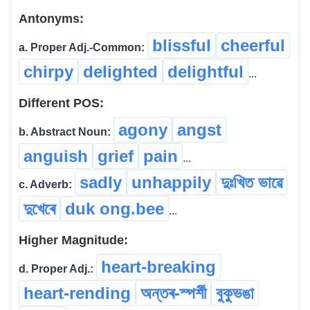
Antonyms:
blissful
cheerful
a. Proper Adj.-Common:
chirpy
delighted
delightful
...
Different POS:
agony
angst
b. Abstract Noun:
anguish
grief
pain
...
sadly
unhappily
দুঃখিত ভাৱে
c. Adverb:
দুখেৰে
duk ong.bee
...
Higher Magnitude:
heart-breaking
d. Proper Adj.:
heart-rending
অন্তৰ-স্পৰ্শী
বুকুভঙা