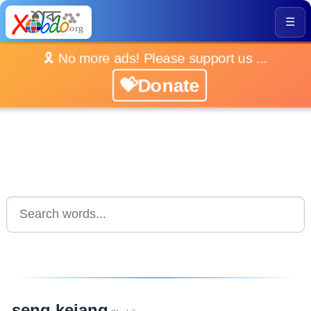
☰
🎗️ No more ads! Please support us ...
💝Donate
seng kejang