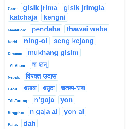
gisik jrima
gisik jrimgia
Garo:
katchaja
kengni
pendaba
thawai waba
Meeteilon:
ning-oi
seng kejang
Karbi:
mukhang gisim
Dimasa:
মা ছান্
TAI-Ahom:
विरक्त उदास
Nepali:
গুমামা
গুমুতা
জলকা-চাবা
Deori:
n’gaja
yon
TAI-Turung:
n gaja ai
yon ai
Singpho:
dah
Paite: