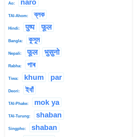
naro
Ao:
ব্লক
TAI-Ahom:
पुष्प
फूल
Hindi:
কুসুম
Bangla:
फूल
भुसुनो
Nepali:
পাৰ
Rabha:
khum
par
Tiwa:
ইবাঁ
Deori:
mok ya
TAI-Phake:
shaban
TAI-Turung:
shaban
Singpho: