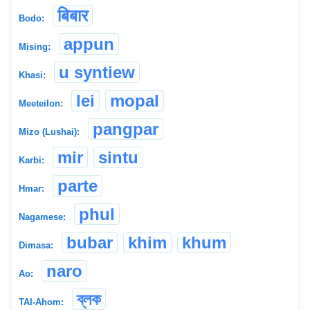
बिबार
Bodo:
appun
Mising:
u syntiew
Khasi:
lei
mopal
Meeteilon:
pangpar
Mizo (Lushai):
mir
sintu
Karbi:
parte
Hmar:
phul
Nagamese:
bubar
khim
khum
Dimasa:
naro
Ao:
ব্লক
TAI-Ahom: