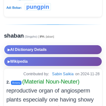
pungpin
Adi Bokar:
shaban
(Singpho)
[
IPA:
ʃaban]
AI Dictionary Details
▶
Wikipedia
▶
Contributed by:
Sabin Saikia
on 2024-11-28
(Material Noun-Neuter)
2.
Botany
reproductive organ of angiosperm
plants especially one having showy