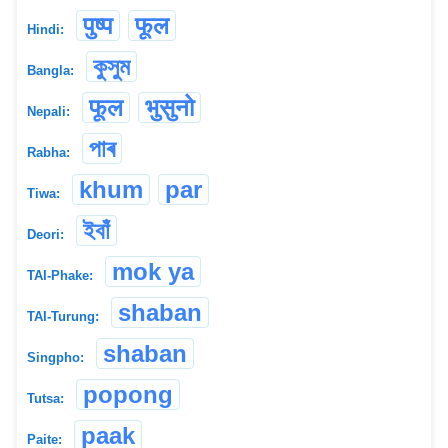
पुष्प
फूल
Hindi:
কুসুম
Bangla:
फूल
भुसुनो
Nepali:
পাৰ
Rabha:
khum
par
Tiwa:
ইবাঁ
Deori:
mok ya
TAI-Phake:
shaban
TAI-Turung:
shaban
Singpho:
popong
Tutsa:
paak
Paite: