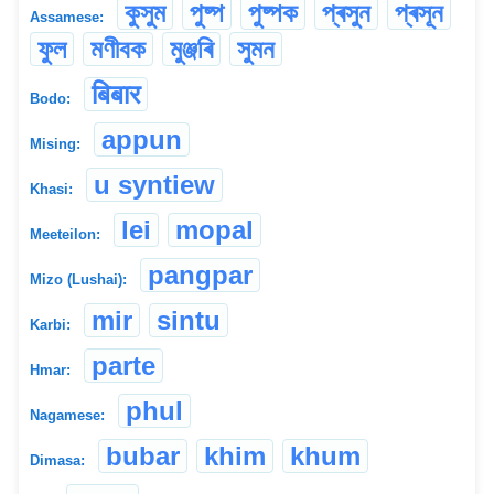
কুসুম
পুষ্প
পুষ্পক
প্ৰসুন
প্ৰসূন
Assamese:
ফুল
মণীবক
মুঞ্জৰি
সুমন
बिबार
Bodo:
appun
Mising:
u syntiew
Khasi:
lei
mopal
Meeteilon:
pangpar
Mizo (Lushai):
mir
sintu
Karbi:
parte
Hmar:
phul
Nagamese:
bubar
khim
khum
Dimasa: