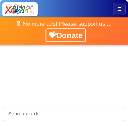
☰
🎗️ No more ads! Please support us ...
💝Donate