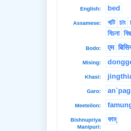
bed
English:
খাট
চাং
Assamese:
বিচনা
বি
एम
बिसि
Bodo:
dongg
Mising:
jingthi
Khasi:
an`pag
Garo:
famun
Meeteilon:
ফাম্
Bishnupriya
Manipuri: