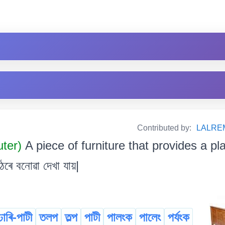
Contributed by:
LALRE
uter)
A piece of furniture that provides a pla
ৰে বনোৱা দেখা যায়|
ঢাৰি-পাটী
তলপ
তল্প
পাটী
পালংক
পালেং
পৰ্যংক