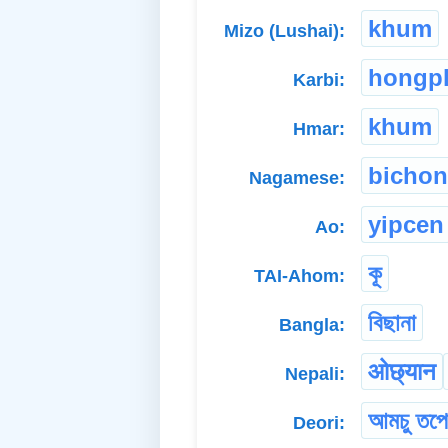
khum
Mizo (Lushai):
hongp
Karbi:
khum
Hmar:
bichon
Nagamese:
yipcen
Ao:
কূ
TAI-Ahom:
বিছানা
Bangla:
ओछ्यान
Nepali:
আমচু তপ
Deori: