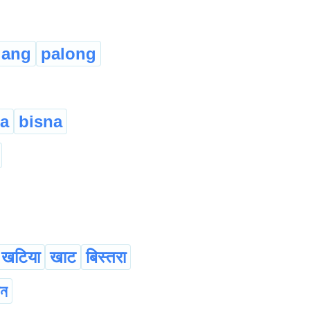
lang
palong
a
bisna
खटिया
खाट
बिस्तरा
েন