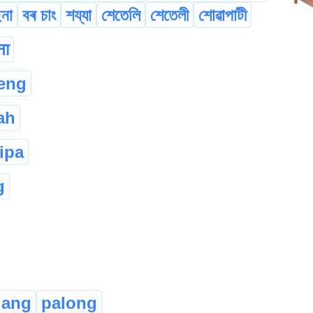
ছনা
বৰ চাং
শয্যা
শেতেলি
শেতেলী
শোৱাপাটী
ना
eng
ah
ipa
g
lang
palong