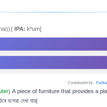
ai))
[
IPA:
kʰum]
Contributed by:
Partha
uter)
A piece of furniture that provides a pla
ৰে বনোৱা দেখা যায়|