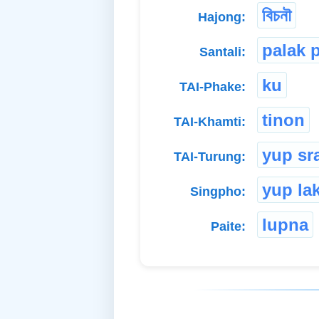
বিচনৗ
Hajong:
palak 
Santali:
ku
TAI-Phake:
tinon
TAI-Khamti:
yup sr
TAI-Turung:
yup la
Singpho:
lupna
Paite: