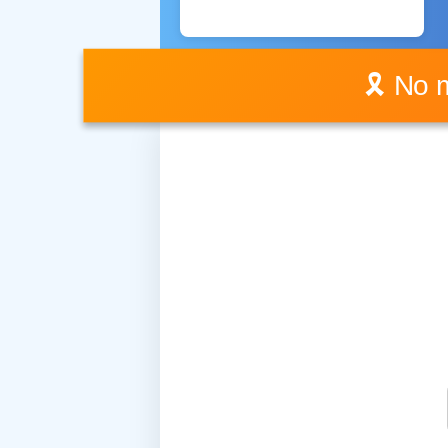
🎗️ No