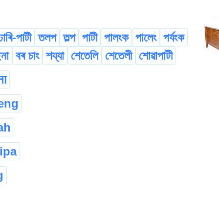
ঢাৰি-পাটী
তলপ
তল্প
পাটী
পালংক
পালেং
পৰ্যংক
ছনা
বৰ চাং
শয্যা
শেতেলি
শেতেলী
শোৱাপাটী
ना
eng
ah
ipa
g