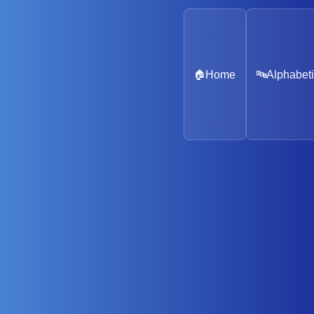
🏠
Home
🔤
Alphabeti