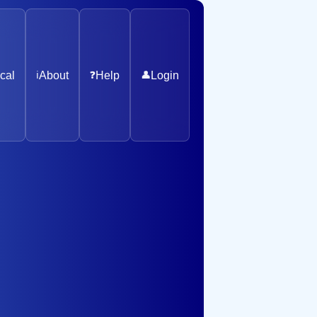
cal
ℹ️
About
❓
Help
👤
Login