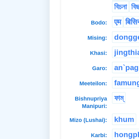
বিচনা
বি
एम
बिसि
Bodo:
dongg
Mising:
jingthi
Khasi:
an`pag
Garo:
famun
Meeteilon:
ফাম্
Bishnupriya
Manipuri:
khum
Mizo (Lushai):
hongp
Karbi: