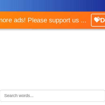
 more ads! Please support us ...
💝D