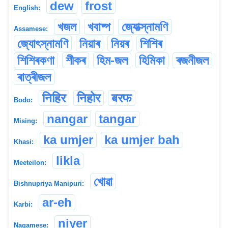
dew
frost
English:
খজল
খবাষ্প
জ্যোত্স্নামণি
Assamese:
জ্যোৎস্নামণি
নিয়াৰ
নিয়ৰ
শিশিৰ
শিশিৰকণা
শীকৰ
হিম-জল
হিমিকা
ৰজনীজল
ৰাত্ৰীজল
निहिर
निहोर
बरफ
Bodo:
nangar
tangar
Mising:
ka umjer
ka umjer bah
Khasi:
likla
Meeteilon:
খোৱা
Bishnupriya Manipuri:
ar-eh
Karbi:
niyer
Nagamese: