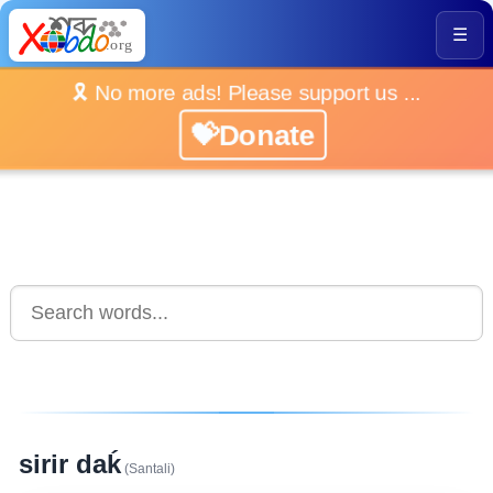
☰
🎗️ No more ads! Please support us ...
💝Donate
sirir daḱ
(Santali)