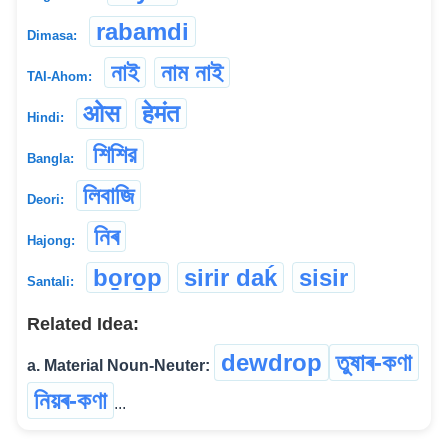
rabamdi
Dimasa:
নাই
নাম নাই
TAI-Ahom:
ओस
हेमंत
Hindi:
শিশির
Bangla:
লিবাজি
Deori:
নিৰ
Hajong:
bo̱ro̱p
sirir daḱ
sisir
Santali:
Related Idea:
dewdrop
তুষাৰ-কণা
a. Material Noun-Neuter:
নিয়ৰ-কণা
...