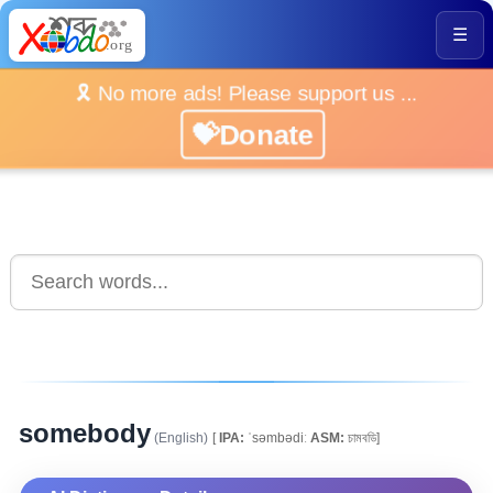
☰
🎗️ No more ads! Please support us ...
💝Donate
somebody
(English)
[
IPA:
ˈsəmbədiː
ASM:
চামবডি]