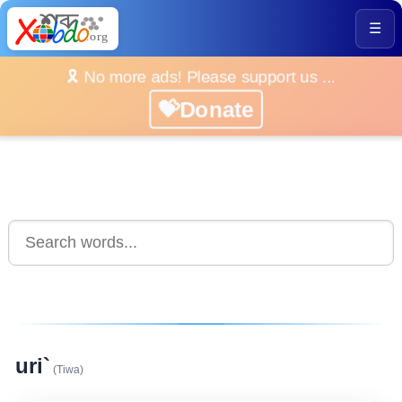
☰
🎗️ No more ads! Please support us ...
💝Donate
uri`
(Tiwa)