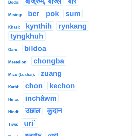
बाज्रुम, बाज्ल
बार
Bodo:
ber
pok
sum
Mising:
kynthih
rynkang
Khasi:
tyngkhuh
bildoa
Garo:
chongba
Meeteilon:
zuang
Mizo (Lushai):
chon
kechon
Karbi:
inchâwm
Hmar:
उछाल
कुदान
Hindi:
uri`
Tiwa:
জুৰগাদু
বেগা