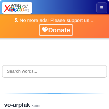
☰
🎗️ No more ads! Please support us ...
💝Donate
vo-arplak
(Karbi)