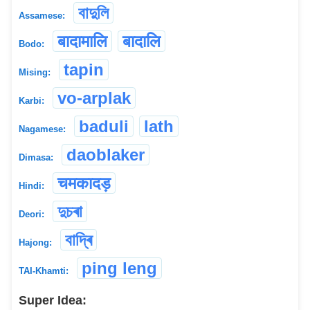
বাদুলি
Assamese:
बादामालि
बादालि
Bodo:
tapin
Mising:
vo-arplak
Karbi:
baduli
lath
Nagamese:
daoblaker
Dimasa:
चमकादड़
Hindi:
দুচৰা
Deori:
বাদ্ৰি
Hajong:
ping leng
TAI-Khamti:
Super Idea: