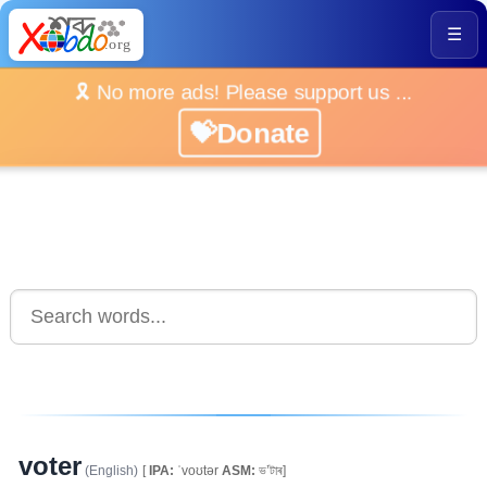
☰
🎗️ No more ads! Please support us ...
💝Donate
voter
(English)
[
IPA:
ˈvoʊtər
ASM:
ভ’টাৰ]