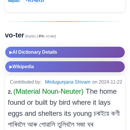
Nepali:
vo-ter
(Karbi)
[
IPA:
vɔ-ter]
AI Dictionary Details
▶
Wikipedia
▶
Contributed by:
Mridugunjana Shivam
on 2024-11-22
(Material Noun-Neuter)
The home
2.
found or built by bird where it lays
eggs and shelters its young চৰাইয়ে কণী
পাৰিবলৈ আৰু পোৱালি তুলিবলৈ সজা ঘৰ