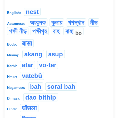
nest
English:
অংকুৰক
কুলায়
খগস্থান
নীড়
Assamese:
পক্ষী নীড়
পক্ষীগৃহ
বাহ
বাহা
bo
बासा
Bodo:
akang
asup
Mising:
atar
vo-ter
Karbi:
vatebû
Hmar:
bah
sorai bah
Nagamese:
dao bithip
Dimasa:
घोंसला
Hindi: