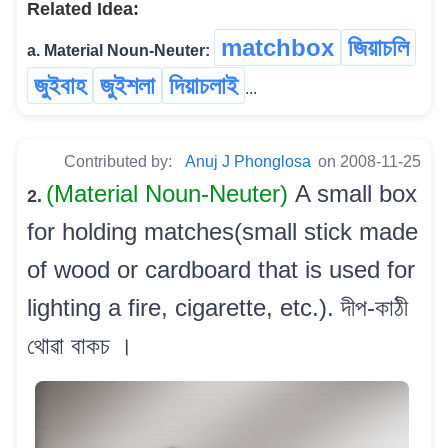
Related Idea:
matchbox
জিয়াচলি
a. Material Noun-Neuter:
জুইবাহ
জুইশলা
দিয়াচলাই
...
Contributed by:
Anuj J Phonglosa
on 2008-11-25
(Material Noun-Neuter)
A small box
2.
for holding matches(small stick made
of wood or cardboard that is used for
lighting a fire, cigarette, etc.). দীপ-কাঠী
থোৱা বাকচ ।