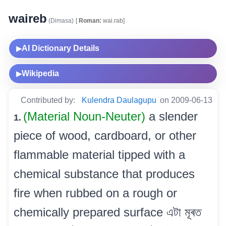
waireb
(Dimasa)
[
Roman:
wai.rab]
AI Dictionary Details
▶
Wikipedia
▶
Contributed by:
Kulendra Daulagupu
on 2009-06-13
(Material Noun-Neuter)
a slender
1.
piece of wood, cardboard, or other
flammable material tipped with a
chemical substance that produces
fire when rubbed on a rough or
chemically prepared surface এটা মূৰত