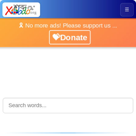
☰
🎗️ No more ads! Please support us ...
💝Donate