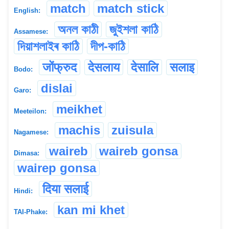
match
match stick
English:
অনল কাঠী
জুইশলা কাঠি
Assamese:
দিয়াশলাইৰ কাঠি
দীপ-কাঠি
जोंफ्रुद
देसलाय
देसालि
सलाइ
Bodo:
dislai
Garo:
meikhet
Meeteilon:
machis
zuisula
Nagamese:
waireb
waireb gonsa
Dimasa:
wairep gonsa
दिया सलाई
Hindi:
kan mi khet
TAI-Phake: