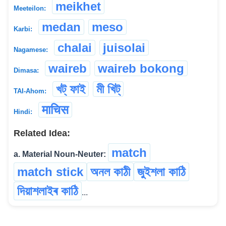
meikhet
Meeteilon:
medan
meso
Karbi:
chalai
juisolai
Nagamese:
waireb
waireb bokong
Dimasa:
খট্ ফাই
মী খিট্
TAI-Ahom:
माचिस
Hindi:
Related Idea:
match
a. Material Noun-Neuter:
match stick
অনল কাঠী
জুইশলা কাঠি
দিয়াশলাইৰ কাঠি
...