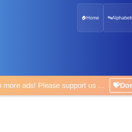
🏠
Home
🔤
Alphabeti
 more ads! Please support us ...
💝D