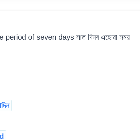
e period of seven days সাত দিনৰ এছোৱা সময়
াদিন
d