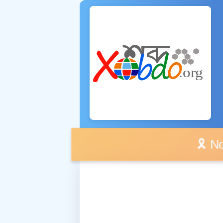
🎗️ No