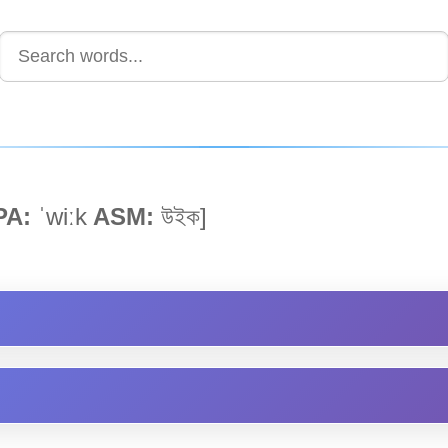
PA:
ˈwiːk
ASM:
উইক]