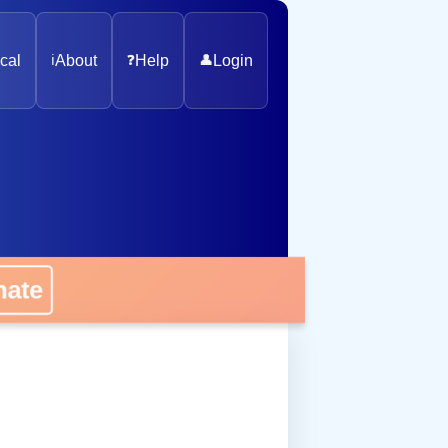
cal
ℹ️
About
❓
Help
👤
Login
onate