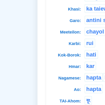
ka tai
Khasi:
antini 
Garo:
chayol
Meeteilon:
rui
Karbi:
hati
Kok-Borok:
kar
Hmar:
hapta
Nagamese:
hapta
Ao:
বূং
TAI-Ahom: