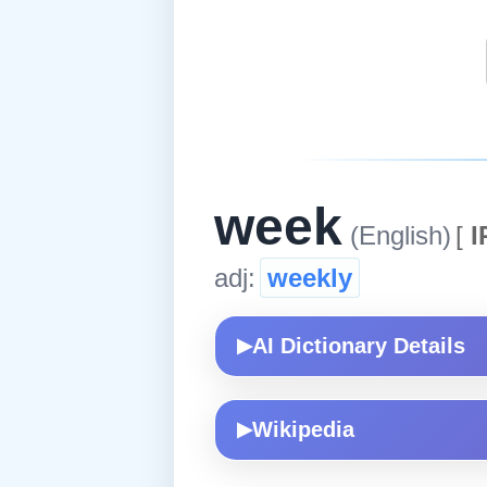
week
(English)
[
I
adj:
weekly
AI Dictionary Details
▶
Wikipedia
▶