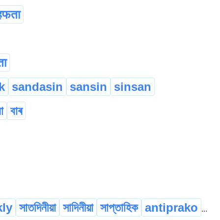
हफता
ता
k
sandasin
sansin
sinsan
া
বাৰ
ly
সাতদিনীয়া
সাদিনীয়া
সাপ্তাহিক
antiprako
...