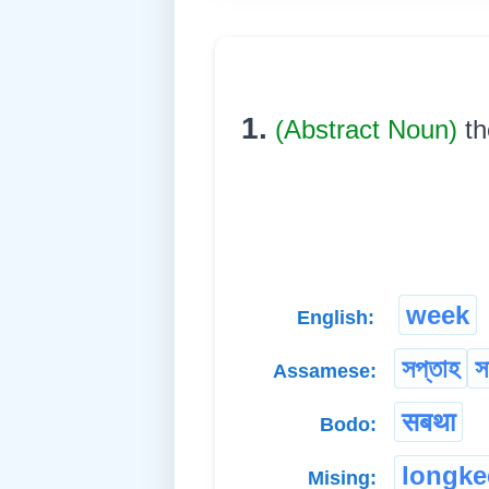
1.
(Abstract Noun)
th
week
English:
সপ্তাহ
স
Assamese:
सबथा
Bodo:
longke
Mising: