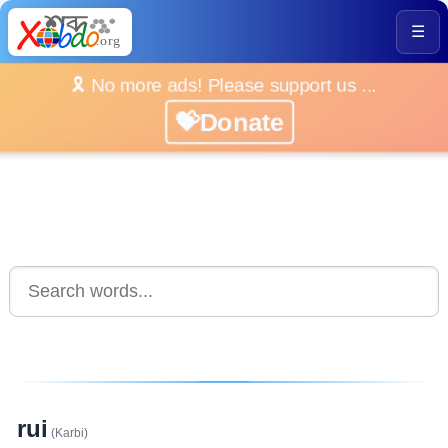
☰
🎗️ No more ads! Please support us ...
💝Donate
rui
(Karbi)