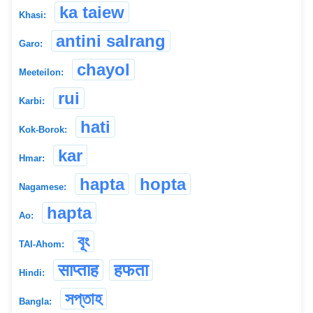
ka taiew
Khasi:
antini salrang
Garo:
chayol
Meeteilon:
rui
Karbi:
hati
Kok-Borok:
kar
Hmar:
hapta
hopta
Nagamese:
hapta
Ao:
বূং
TAI-Ahom:
साप्ताह
हफता
Hindi:
সপ্তাহ
Bangla: