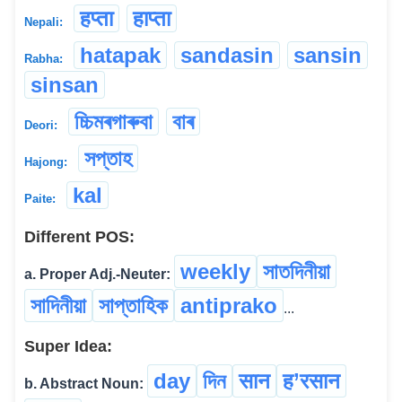
हप्ता
हाप्ता
Nepali:
hatapak
sandasin
sansin
Rabha:
sinsan
চ্চিমৰগাৰুবা
বাৰ
Deori:
সপ্তাহ
Hajong:
kal
Paite:
Different POS:
weekly
সাতদিনীয়া
a. Proper Adj.-Neuter:
সাদিনীয়া
সাপ্তাহিক
antiprako
...
Super Idea:
day
দিন
सान
ह’रसान
b. Abstract Noun: