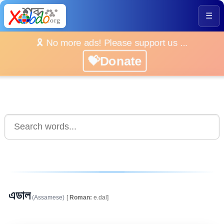
☰
🎗️ No more ads! Please support us ...
💝Donate
এডাল
(Assamese)
[
Roman:
e.dal]