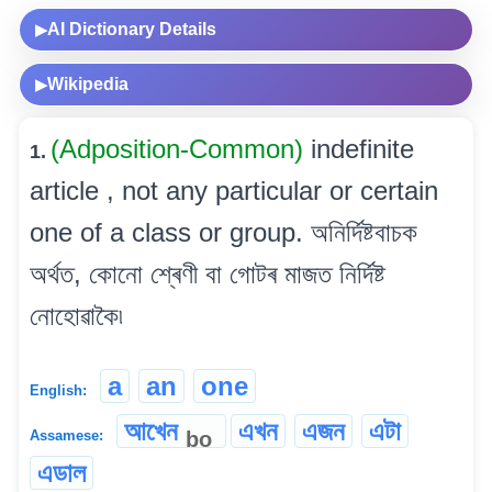
AI Dictionary Details
▶
Wikipedia
▶
(Adposition-Common)
indefinite
1.
article , not any particular or certain
one of a class or group. অনিৰ্দিষ্টবাচক
অৰ্থত, কোনো শ্ৰেণী বা গোটৰ মাজত নিৰ্দিষ্ট
নোহোৱাকৈ৷
a
an
one
English:
আখেন
এখন
এজন
এটা
bo
Assamese:
এডাল