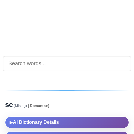
se
(Mising)
[
Roman:
se]
AI Dictionary Details
▶