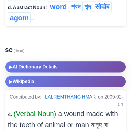
word
শবদ
শব্দ
सोदोब
d. Abstract Noun:
agom
...
se
(Hmar)
AI Dictionary Details
▶
Wikipedia
▶
Contributed by:
LALREMTHANG HMAR
on 2009-02-
04
(Verbal Noun)
a wound made with
4.
the teeth of animal or man মানুহ বা