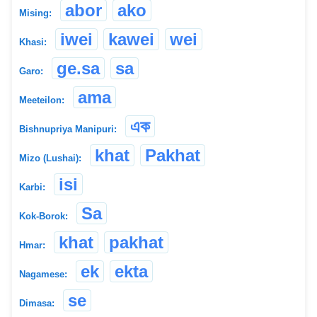
abor
ako
Mising:
iwei
kawei
wei
Khasi:
ge.sa
sa
Garo:
ama
Meeteilon:
এক
Bishnupriya Manipuri:
khat
Pakhat
Mizo (Lushai):
isi
Karbi:
Sa
Kok-Borok:
khat
pakhat
Hmar:
ek
ekta
Nagamese:
se
Dimasa: