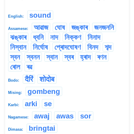
sound
English:
আৱাজ
ঘোষ
জঙ্কাৰ
জনজননি
Assamese:
ঝঙ্কাৰ
ধ্বনি
নাদ
নিক্কণ
নিনাদ
নিস্বান
নিৰ্ঘোষ
প্ৰোদঘোষণ
বিনদ
শব্দ
স্বন
স্বনন
স্বান
স্বৰ
হ্ৰাদ
ৰণন
ৰোল
ৰৱ
दैरिं
शोदोब
Bodo:
gombeng
Mising:
arki
se
Karbi:
awaj
awas
sor
Nagamese:
bringtai
Dimasa: