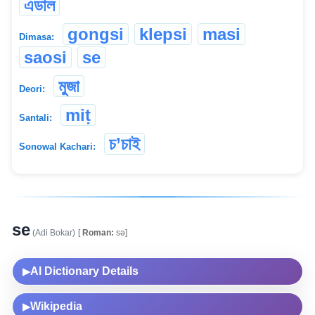
এডাল
gongsi
klepsi
masi
Dimasa:
saosi
se
মুজা
Deori:
miṭ
Santali:
চ‌’চাই
Sonowal Kachari:
se
(Adi Bokar)
[
Roman:
sə]
AI Dictionary Details
▶
Wikipedia
▶