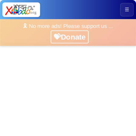
☰
🎗️ No more ads! Please support us ...
💝Donate