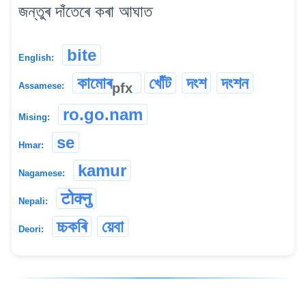
জন্তুৰ দাঁতেৰে কৰা আঘাত
bite
English:
কামোৰ
খোঁট
দংশ
দংশন
pfx
Assamese:
ro.go.nam
Mising:
se
Hmar:
kamur
Nagamese:
टोक्नु
Nepali:
চ্চকৰি
য়েবা
Deori: