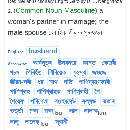
Ref: Merian Dictionary Eng to Garo by D. S. Nengminza
(Common Noun-Masculine)
a
2.
woman's partner in marriage; the
male spouse বৈবাহিক জীৱনৰ পুৰুষজন
husband
English:
আৰ্যপুত্ৰ
উপযন্তা
কান্ত
ক্ষেত্ৰী
Assamese:
খচম
গিৰিহঁত
গিৰিয়েক
গৃহস্থ
জওজে
জীৱন-সঙ্গী
ধৱ
নাথ
পতি
পাণিগ্ৰহণকাৰী
পাণিগ্ৰাহ
পাণিগ্ৰাহক
পাণিগ্ৰাহী
পৈ
পৈয়েক
পৰিণেতা
বঙহৰদেউ
বল্লভ
ভতাৰ
ভৰ্ত্তা
মৰদ
মৰদ্
লাল
লালাক
bo
km
লালু
লালেক্
স্বামী
bo