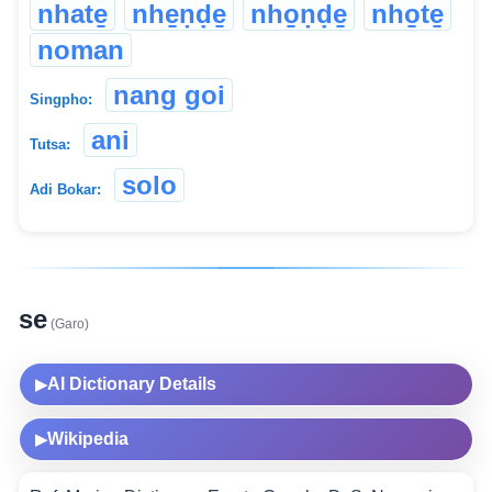
nhate̱
nhe̱ṇḍe̱
nho̱ṇḍe̱
nho̱te̱
noman
nang goi
Singpho:
ani
Tutsa:
solo
Adi Bokar:
se
(Garo)
AI Dictionary Details
▶
Wikipedia
▶