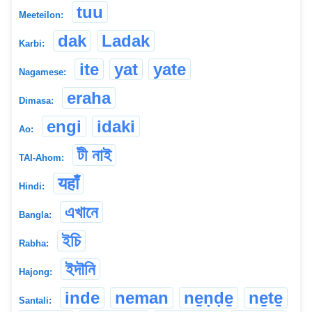
tuu
Meeteilon:
dak
Ladak
Karbi:
ite
yat
yate
Nagamese:
eraha
Dimasa:
engi
idaki
Ao:
টী নাই
TAI-Ahom:
यहाँ
Hindi:
এখানে
Bangla:
ইচি
Rabha:
ইদৗনি
Hajong:
inde
neman
ne̱ṇḍe̱
ne̱te̱
Santali: