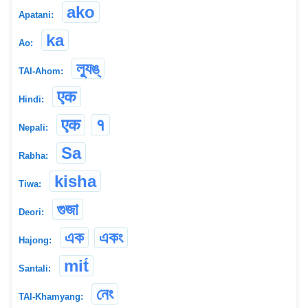
ako
Apatani:
ka
Ao:
ল্যুঙ্
TAI-Ahom:
एक
Hindi:
एक
१
Nepali:
Sa
Rabha:
kisha
Tiwa:
গুজা
Deori:
এক
একং
Hajong:
mit́
Santali:
নেং
TAI-Khamyang: