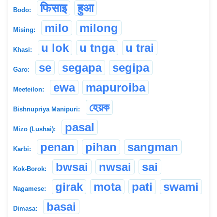
फिसाइ
हुआ
Bodo:
milo
milong
Mising:
u lok
u tnga
u trai
Khasi:
se
segapa
segipa
Garo:
ewa
mapuroiba
Meeteilon:
হেয়ক
Bishnupriya Manipuri:
pasal
Mizo (Lushai):
penan
pihan
sangman
Karbi:
bwsai
nwsai
sai
Kok-Borok:
girak
mota
pati
swami
Nagamese:
basai
Dimasa: