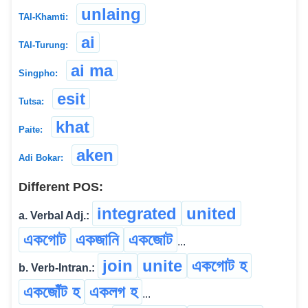
unlaing
TAI-Khamti:
ai
TAI-Turung:
ai ma
Singpho:
esit
Tutsa:
khat
Paite:
aken
Adi Bokar:
Different POS:
integrated
united
a. Verbal Adj.:
একগোট
একজানি
একজোট
...
join
unite
একগোট হ
b. Verb-Intran.:
একজোঁট হ
একলগ হ
...