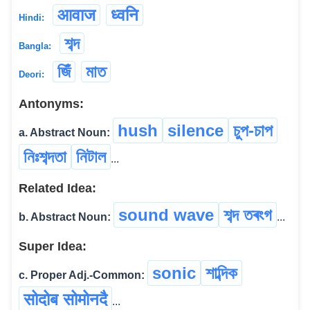
आवाज
ध्वनि
Hindi:
শব্দ
Bangla:
জিঁ
মাত
Deori:
Antonyms:
hush
silence
চুপ-চাপ
a. Abstract Noun:
নিঃশব্দতা
নিটাল
...
Related Idea:
sound wave
শব্দ তৰংগ
b. Abstract Noun:
...
Super Idea:
sonic
শাব্দিক
c. Proper Adj.-Common:
सोदोब सोमोनदै
...