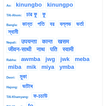
kinungbo
kinungpo
Ao:
চাৱ ফু
ফু
TAI-Ahom:
কান্ত
পতি
বর
বল্লভ
ভর্তা
Bangla:
স্বামী
उपयन्ता
कान्त
खसम
Nepali:
जीवन-साथी
नाथ
पति
स्वामी
awmba
jwg
jwk
meba
Rabha:
miba
mik
miya
ymba
মুকা
Deori:
ভাটাৰ
Hajong:
ফ-চচাউ
TAI-Khamyang:
fo