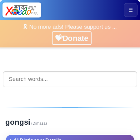
☰
🎗️ No more ads! Please support us ...
💝Donate
gongsi
(Dimasa)