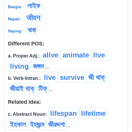
লাইফ
Bangla:
जीवन
Nepali:
ঝৰা
Hajong:
Different POS:
alive
animate
live
a. Proper Adj.:
living
জঙ্গম
...
live
survive
জী থাক্
b. Verb-Intran.:
জীয়াই থাক্
টিক্
...
Related Idea:
lifespan
lifetime
c. Abstract Noun:
ইহকাল
ইহজন্ম
জীৱদ্দশা
...