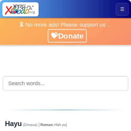
☰
🎗️ No more ads! Please support us ...
💝Donate
Hayu
(Dimasa)
[
Roman:
Hah yu]