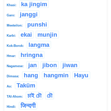
ka jingim
Khasi:
janggi
Garo:
punshi
Meeteilon:
ekai
munjin
Karbi:
langma
Kok-Borok:
hringna
Hmar:
jan
jibon
jiwan
Nagamese:
hang
hangmin
Hayu
Dimasa:
Taküm
Ao:
চাই চৌ
চৌ
TAI-Ahom:
जिन्दगी
Hindi: