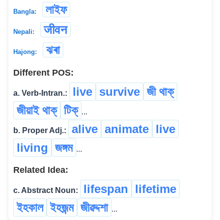
লাইফ
Bangla:
जीवन
Nepali:
ঝৰা
Hajong:
Different POS:
live
survive
জী থাক্
a. Verb-Intran.:
জীয়াই থাক্
টিক্
...
alive
animate
live
b. Proper Adj.:
living
জঙ্গম
...
Related Idea:
lifespan
lifetime
c. Abstract Noun:
ইহকাল
ইহজন্ম
জীৱদ্দশা
...