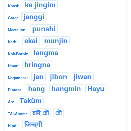
ka jingim
Khasi:
janggi
Garo:
punshi
Meeteilon:
ekai
munjin
Karbi:
langma
Kok-Borok:
hringna
Hmar:
jan
jibon
jiwan
Nagamese:
hang
hangmin
Hayu
Dimasa:
Taküm
Ao:
চাই চৌ
চৌ
TAI-Ahom:
जिन्दगी
Hindi: