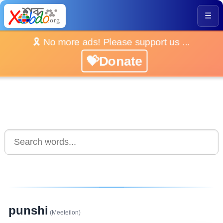
☰
🎗️ No more ads! Please support us ...
💝Donate
punshi
(Meeteilon)