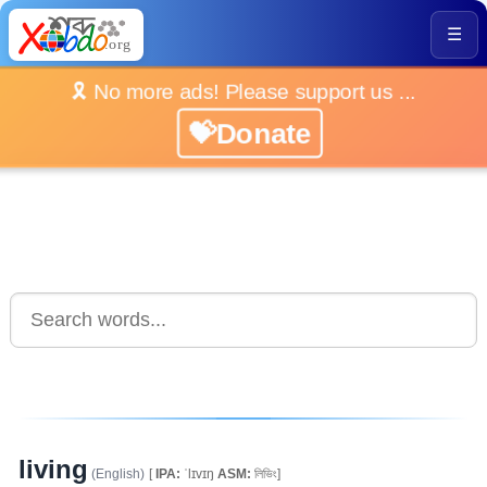
☰
🎗️ No more ads! Please support us ...
💝Donate
living
(English)
[
IPA:
ˈlɪvɪŋ
ASM:
লিভিং]