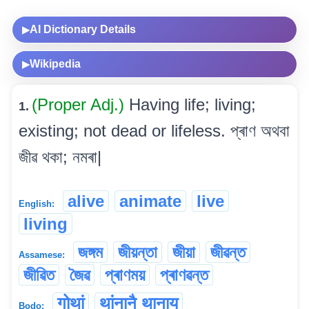
AI Dictionary Details
▶
Wikipedia
▶
(Proper Adj.)
Having life; living;
1.
existing; not dead or lifeless. প্ৰাণ অথবা
জীৱ থকা; নমৰা|
alive
animate
live
English:
living
জঙ্গম
জীয়ন্তা
জীয়া
জীৱন্ত
Assamese:
জীৱিত
জৈৱ
প্ৰাণময়
প্ৰাণৱন্ত
गोथां
थांनानै थानाय
Bodo: