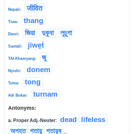
जीवित
Nepali:
thang
Tiwa:
জিয়া
দুকুবা
লুচুগা
Deori:
jiwe̱t́
Santali:
জু
TAI-Khamyang:
donem
Nyishi:
tong
Tutsa:
turnam
Adi Bokar:
Antonyms:
dead
lifeless
a. Proper Adj.-Neuter:
অপহত
গতায়ু
গতায়ুষ
...