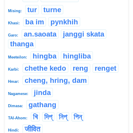
tur
turne
Mising:
ba im
pynkhih
Khasi:
an.saoata
janggi skata
Garo:
thanga
hingba
hingliba
Meeteilon:
chethe kedo
reng
renget
Karbi:
cheng, hring, dam
Hmar:
jinda
Nagamese:
gathang
Dimasa:
খি
দিপ্
নিপ্
পিন্
TAI-Ahom:
जीवित
Hindi: