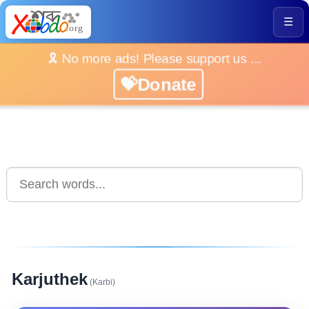
☰
🎗️ No more ads! Please support us ...
💝Donate
Karjuthek
(Karbi)