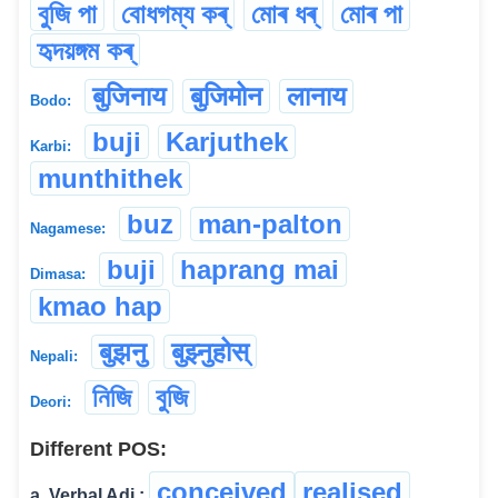
বুজি পা
বোধগম্য কৰ্
মোৰ ধৰ্
মোৰ পা
হৃদয়ঙ্গম কৰ্
बुजिनाय
बुजिमोन
लानाय
Bodo:
buji
Karjuthek
Karbi:
munthithek
buz
man-palton
Nagamese:
buji
haprang mai
Dimasa:
kmao hap
बुझनु
बुझ्नुहोस्
Nepali:
নিজি
বুজি
Deori:
Different POS:
conceived
realised
a. Verbal Adj.: