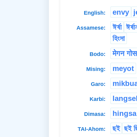
envy
j
English:
ঈৰ্ষা
ঈৰ্ষ
Assamese:
হিংসা
मेगन गोस
Bodo:
meyot
Mising:
mikbu
Garo:
langse
Karbi:
hingsa
Dimasa:
ছই
ছই ছ
TAI-Ahom: