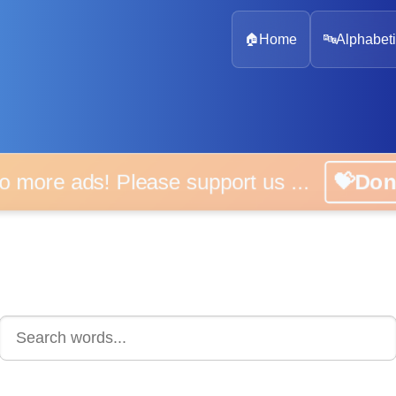
🏠
Home
🔤
Alphabeti
 more ads! Please support us ...
💝D