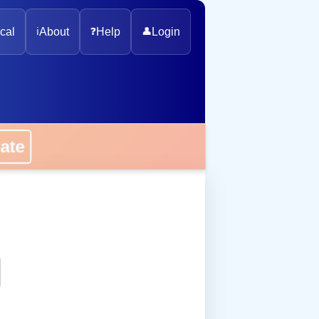
cal
ℹ️
About
❓
Help
👤
Login
onate