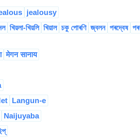
ealous
jealousy
ানল
খিয়লা-খিয়লি
খিয়াল
চকু পোৰণি
জ্বলন
পৰদ্বেষ
পৰ
ा
मेगन सानाय
a
let
Langun-e
Naijuyaba
িপ্