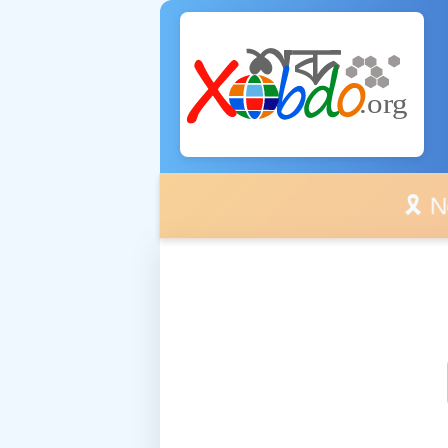
🎗️ No