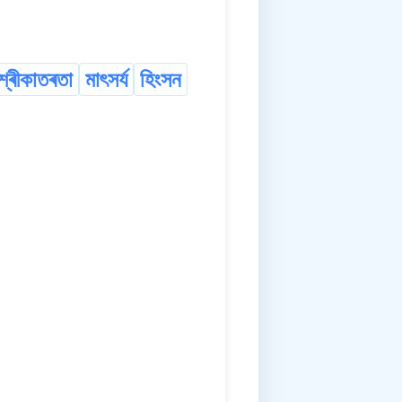
শ্ৰীকাতৰতা
মাৎসৰ্য
হিংসন