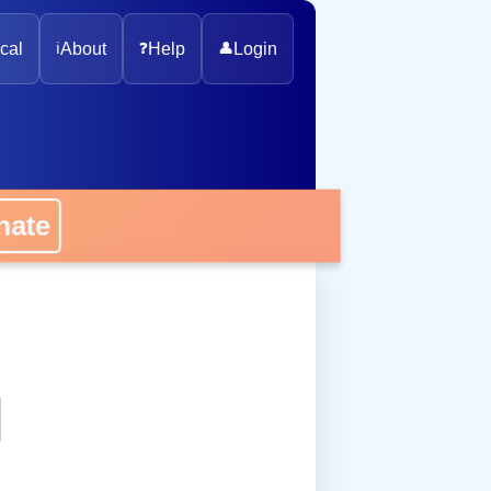
cal
ℹ️
About
❓
Help
👤
Login
onate