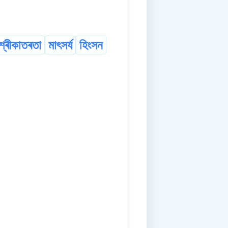
শ্ৰীকাতৰতা
মাৎসৰ্য
হিংসন