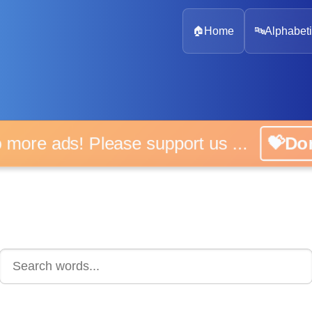
🏠
Home
🔤
Alphabeti
 more ads! Please support us ...
💝D