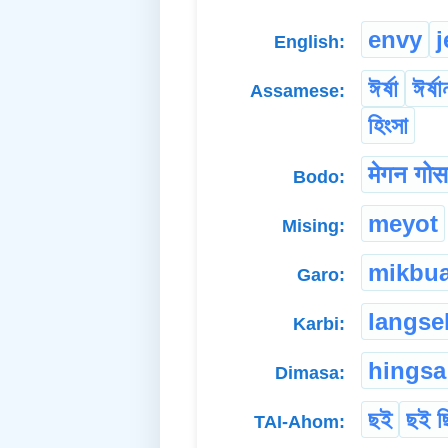
envy
j
English:
ঈৰ্ষা
ঈৰ্ষ
Assamese:
হিংসা
मेगन गोस
Bodo:
meyot
Mising:
mikbu
Garo:
langse
Karbi:
hingsa
Dimasa:
ছই
ছই ছ
TAI-Ahom: