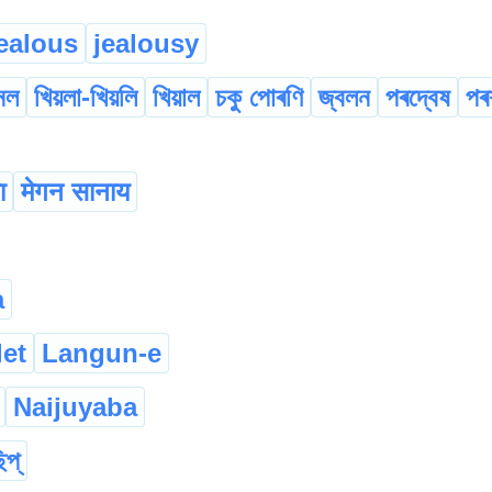
ealous
jealousy
ানল
খিয়লা-খিয়লি
খিয়াল
চকু পোৰণি
জ্বলন
পৰদ্বেষ
পৰ
ा
मेगन सानाय
a
let
Langun-e
Naijuyaba
িপ্