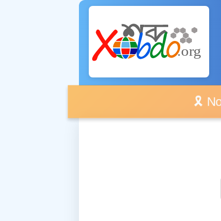
🎗️ No