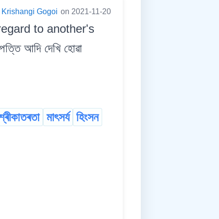
Krishangi Gogoi
on 2021-11-20
regard to another's
ত্তি আদি দেখি হোৱা
শ্ৰীকাতৰতা
মাৎসৰ্য
হিংসন