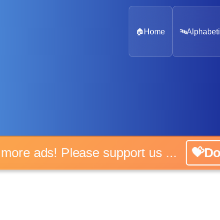
🏠
Home
🔤
Alphabeti
 more ads! Please support us ...
💝D