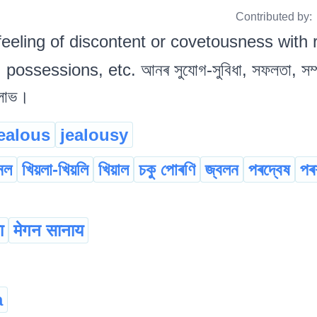
Contributed by:
feeling of discontent or covetousness with 
ssessions, etc. আনৰ সুযোগ-সুবিধা, সফলতা, সম্প
া লোভ।
ealous
jealousy
ানল
খিয়লা-খিয়লি
খিয়াল
চকু পোৰণি
জ্বলন
পৰদ্বেষ
পৰ
ा
मेगन सानाय
a