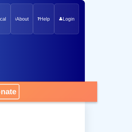
cal
ℹ️
About
❓
Help
👤
Login
onate