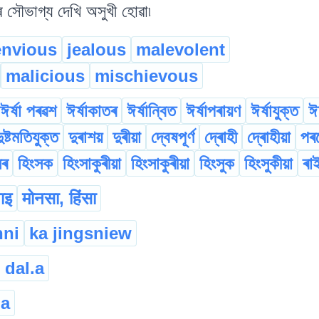
 সৌভাগ্য দেখি অসুখী হোৱা৷
envious
jealous
malevolent
malicious
mischievous
ঈৰ্ষা পৰৱশ
ঈৰ্ষাকাতৰ
ঈৰ্ষান্বিত
ঈৰ্ষাপৰায়ণ
ঈৰ্ষাযুক্ত
ঈৰ
ুষ্টমতিযুক্ত
দুৰাশয়
দুৰীয়া
দ্বেষপূৰ্ণ
দ্ৰোহী
দ্ৰোহীয়া
পৰদ
সৰ
হিংসক
হিংসাকুৰীয়া
হিংসাকুৰীয়া
হিংসুক
হিংসুকীয়া
ৰা
ाइ
मोनसा, हिंसा
hni
ka jingsniew
 dal.a
pa