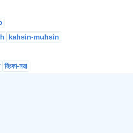
o
ah
kahsin-muhsin
া
হিংকা-নয়া
lence
malice
অসদ্ভাৱ
অসূয়া
কুষাৰি
...