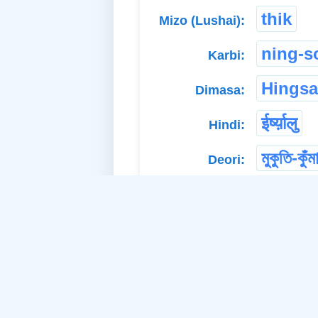
thik
Mizo (Lushai):
ning-s
Karbi:
Hings
Dimasa:
ईर्ष्य़ालु
Hindi:
মুকুতি-কুঁম
Deori:
Different POS:
malevo
a. Abstract Noun: