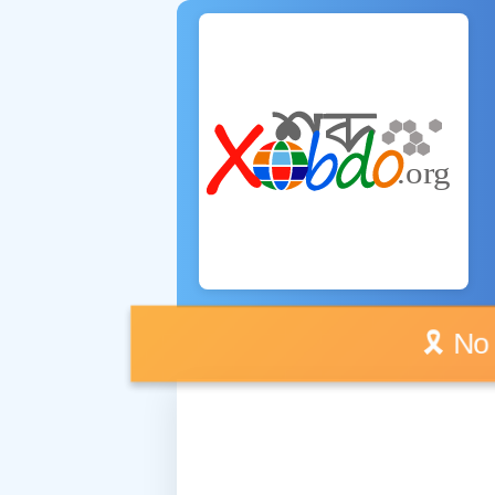
🎗️ No