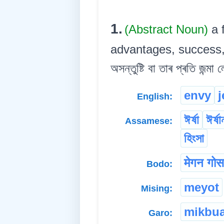
1.
(Abstract Noun)
a 
advantages, success, po
অসন্তুষ্টি বা তাৰ প্ৰতি জন্ম
envy
j
English:
ঈৰ্ষা
ঈৰ্ষ
Assamese:
হিংসা
मेगन गोस
Bodo:
meyot
Mising:
mikbu
Garo: