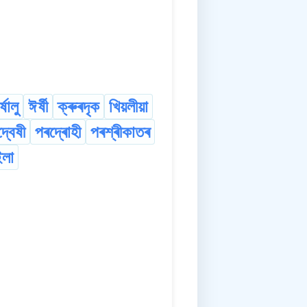
্ষালু
ঈৰ্ষী
ক্ৰুৰদৃক
খিয়লীয়া
্বেষী
পৰদ্ৰোহী
পৰশ্ৰীকাতৰ
ইলা