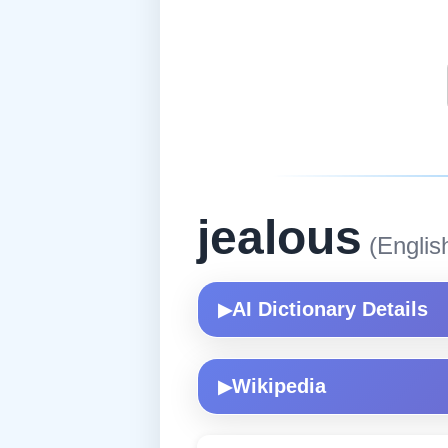
jealous
(Englis
AI Dictionary Details
▶
Wikipedia
▶