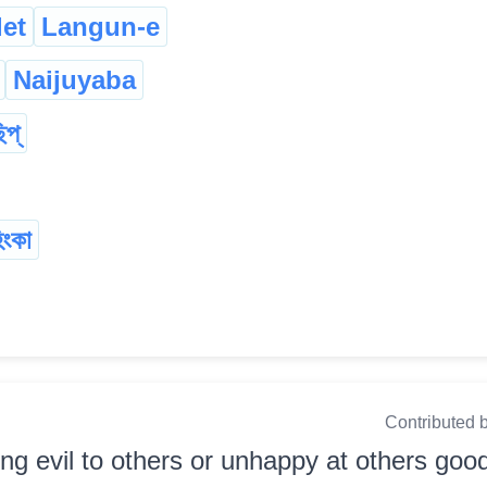
let
Langun-e
Naijuyaba
িপ্
িংকা
Contributed 
ng evil to others or unhappy at others good