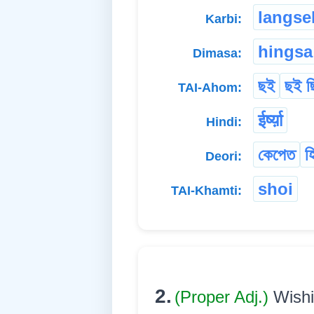
langse
Karbi:
hingsa
Dimasa:
ছই
ছই ছ
TAI-Ahom:
ईर्ष्य़ा
Hindi:
কেপেত
হ
Deori:
shoi
TAI-Khamti:
2.
(Proper Adj.)
Wishi