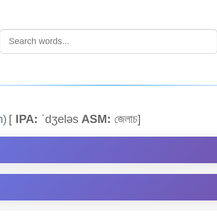
h)
[
IPA:
ˈdʒeləs
ASM:
জেলাচ]