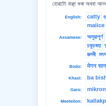
হোৱাটো বাঞ্ছা কৰা অথবা আনৰ
catty
English:
malice
অসূয়াপূৰ্ণ
Assamese:
চকুচৰহা
দ
মত্সৰী
মৎ
मेगन सान
Bodo:
ba bis
Khasi:
mikron
Garo:
kallak
Meeteilon: