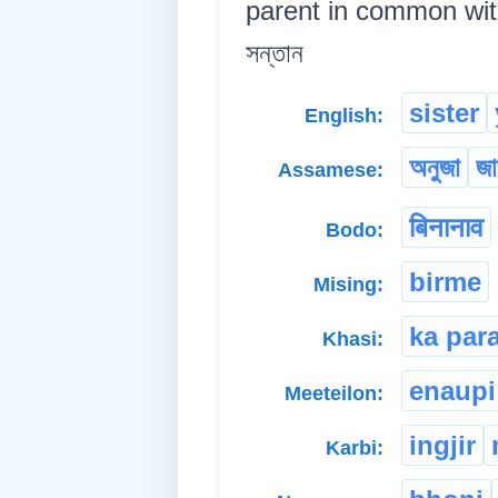
parent in common with th
সন্তান
sister
English:
অনুজা
জা
Assamese:
बिनानाव
Bodo:
birme
Mising:
ka par
Khasi:
enaupi
Meeteilon:
ingjir
Karbi: