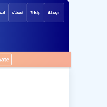
cal
ℹ️
About
❓
Help
👤
Login
onate