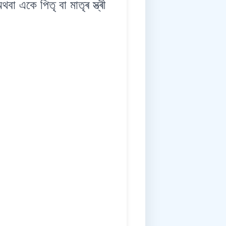
কে পিতৃ বা মাতৃৰ স্ত্ৰী