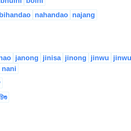
bhuini
boini
bihandao
nahandao
najang
nao
janong
jinisa
jinong
jinwu
jinw
nani
w
চিগু