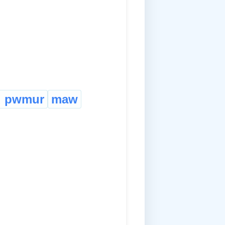
u pwmur
maw