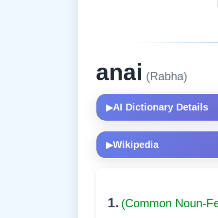
anai
(Rabha)
AI Dictionary Details
▶
Wikipedia
▶
1.
(Common Noun-Fe