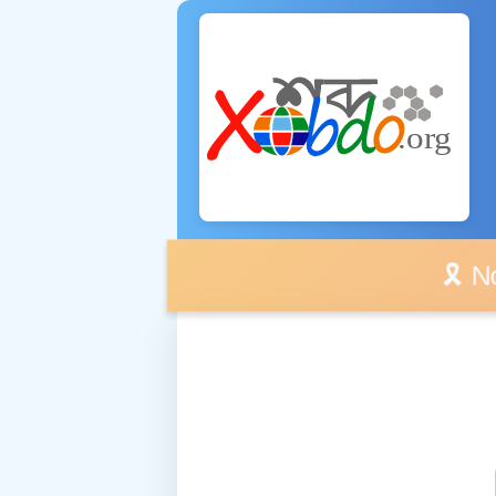
🎗️ No