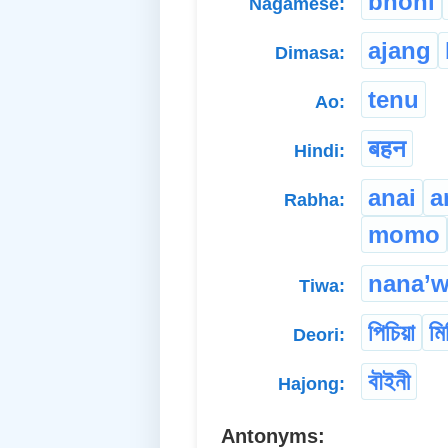
bhoni
Nagamese:
ajang
Dimasa:
tenu
Ao:
बहन
Hindi:
anai
a
Rabha:
momo
nana’
Tiwa:
পিচিয়া
মি
Deori:
বৗইনী
Hajong:
Antonyms: