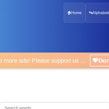
🏠
Home
🔤
Alphabeti
 more ads! Please support us ...
💝D