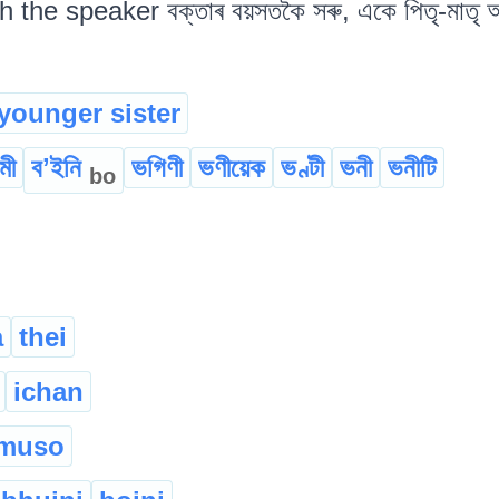
e speaker বক্তাৰ বয়সতকৈ সৰু, একে পিতৃ-মাতৃ অথবা এ
younger sister
মী
বʼইনি
ভগিণী
ভণীয়েক
ভণ্টী
ভনী
ভনীটি
bo
a
thei
ichan
muso