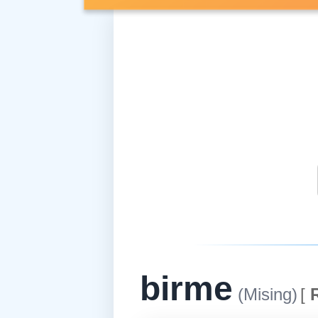
birme
(Mising)
[
R