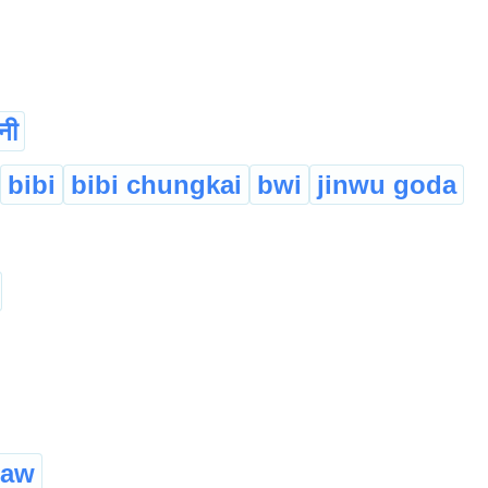
नी
bibi
bibi chungkai
bwi
jinwu goda
saw