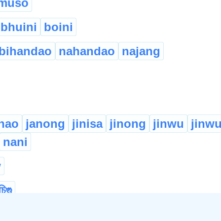
muso
bhuini
boini
bihandao
nahandao
najang
nao
janong
jinisa
jinong
jinwu
jinw
nani
w
চিগু