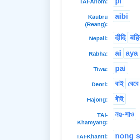
pi
TAI-Ahom:
aibi
Kaubru
(Reang):
दीदि
बहि
Nepali:
ai
aya
Rabha:
pai
Tiwa:
বাই
বেবে
Deori:
বৗই
Hajong:
নঙ-সাও
TAI-
Khamyang:
nong 
TAI-Khamti: