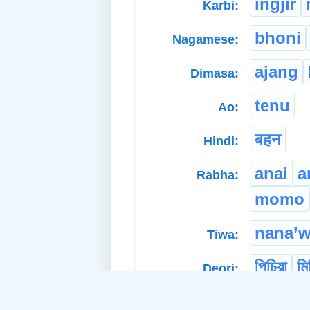
ingjir
Karbi:
bhoni
Nagamese:
ajang
Dimasa:
tenu
Ao:
बहन
Hindi:
anai
a
Rabha:
momo
nana’
Tiwa:
পিচিয়া
মি
Deori:
বৗইনী
Hajong: