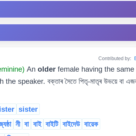
Contributed by:
minine)
An
older
female having the same 
he speaker. বক্তাৰ সৈতে পিতৃ-মাতৃৰ উভয়ে বা এজন
ister
sister
্যেষ্ঠা
নী
বা
বাই
বাইটি
বাইদেউ
বায়েক