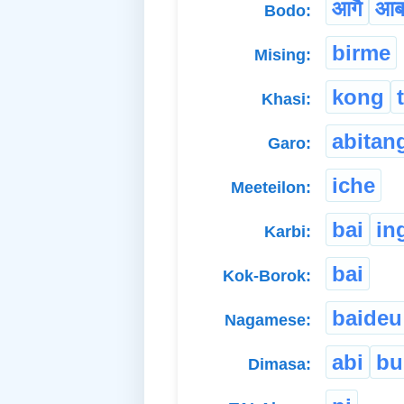
आगै
आब
Bodo:
birme
Mising:
kong
Khasi:
abitan
Garo:
iche
Meeteilon:
bai
ing
Karbi:
bai
Kok-Borok:
baideu
Nagamese:
abi
bu
Dimasa: