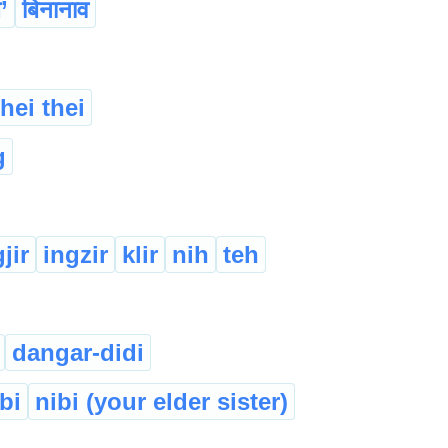
’
बिनानाव
thei thei
g
jir
ingzir
klir
nih
teh
dangar-didi
bi
nibi (your elder sister)