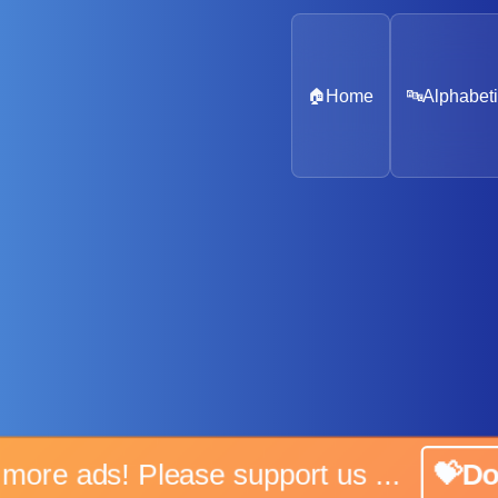
🏠
Home
🔤
Alphabeti
No more ads! Please support us ...
💝Don