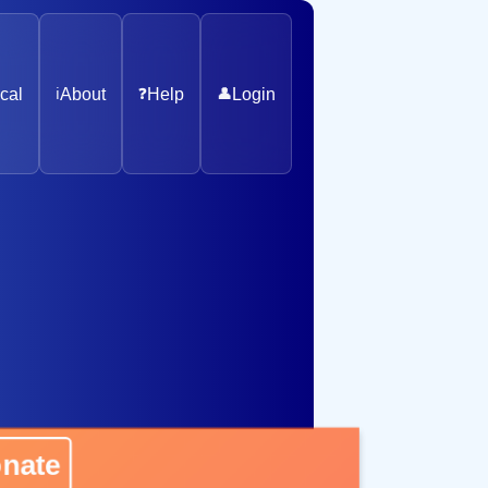
cal
ℹ️
About
❓
Help
👤
Login
ate