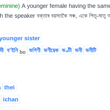
minine)
A younger female having the same
e speaker বক্তাৰ বয়সতকৈ সৰু, একে পিতৃ-মাতৃ অথবা এ
younger sister
মী
বʼইনি
ভগিণী
ভণীয়েক
ভণ্টী
ভনী
ভনীটি
bo
a
thei
ichan