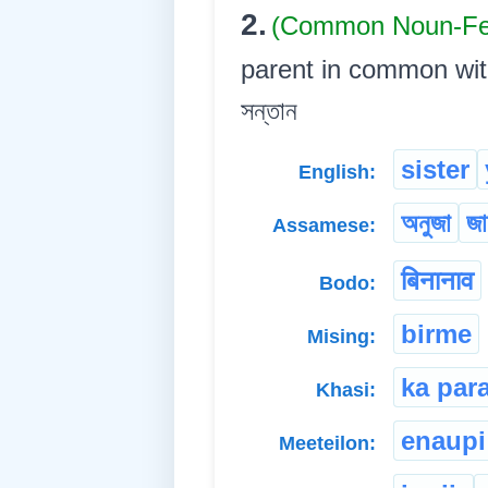
2.
(Common Noun-Fe
parent in common with th
সন্তান
sister
English:
অনুজা
জা
Assamese:
बिनानाव
Bodo:
birme
Mising:
ka par
Khasi:
enaupi
Meeteilon: