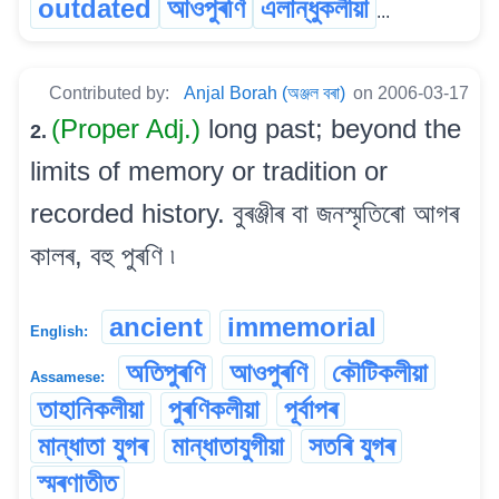
outdated
আওপুৰণি
এলান্ধুকলীয়া
...
Contributed by:
Anjal Borah (অঞ্জল বৰা)
on 2006-03-17
(Proper Adj.)
long past; beyond the
2.
limits of memory or tradition or
recorded history. বুৰঞ্জীৰ বা জনস্মৃতিৰো আগৰ
কালৰ, বহু পুৰণি ৷
ancient
immemorial
English:
অতিপুৰণি
আওপুৰণি
কৌটিকলীয়া
Assamese:
তাহানিকলীয়া
পুৰণিকলীয়া
পূৰ্বাপৰ
মান্ধাতা যুগৰ
মান্ধাতাযুগীয়া
সতৰি যুগৰ
স্মৰণাতীত