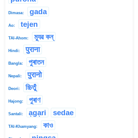
gada
Dimasa:
tejen
Ao:
ম্যুৱ কন্
TAI-Ahom:
पुराना
Hindi:
পুৰাতন
Bangla:
पुरानो
Nepali:
চ্চিতুঁ
Deori:
পুৰাণ
Hajong:
ạgạri
sedae
Santali:
কাও
TAI-Khamyang:
ningsa