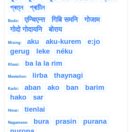
প্ৰত্ন
প্ৰাচীন
एन्चिएन्त
गिबि समनि
गोजाम
Bodo:
गोदो गोदायनि
बोराय
aku
aku-kurem
e:jo
Mising:
gerug
leke
néku
ba la la rim
Khasi:
lirba
thaynagi
Meeteilon:
aban
ako
ban
barim
Karbi:
hako
sar
tienlai
Hmar:
bura
prasin
purana
Nagamese:
purona