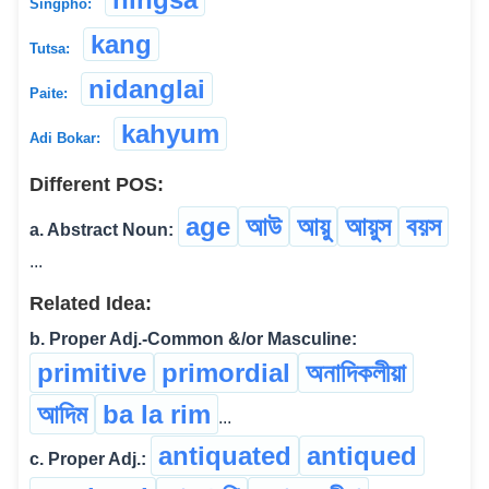
Singpho:
kang
Tutsa:
nidanglai
Paite:
kahyum
Adi Bokar:
Different POS:
age
আউ
আয়ু
আয়ুস
বয়স
a. Abstract Noun:
...
Related Idea:
b. Proper Adj.-Common &/or Masculine:
primitive
primordial
অনাদিকলীয়া
আদিম
ba la rim
...
antiquated
antiqued
c. Proper Adj.: