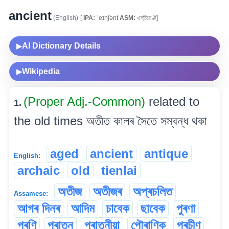
ancient
(English)
[
IPA:
ˈeɪnʃənt
ASM:
এন্‌চিয়েণ্ট]
AI Dictionary Details
▶
Wikipedia
▶
(Proper Adj.-Common)
related to
1.
the old times অতীত কালৰ সৈতে সম্বন্ধ থকা
aged
ancient
antique
English:
archaic
old
tienlai
অতীজ
অতীজৰ
অপ্ৰচলিত
Assamese:
আগৰ দিনৰ
আদিম
চাবেক
ছাবেক
পুৰণা
পুৰণি
পুৰাতন
পুৰাতনীয়া
পৌৰাণিক
প্ৰচীণ