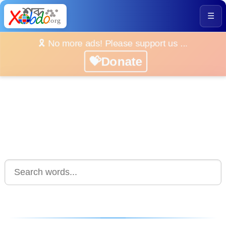
☰
🎗️ No more ads! Please support us ...
💝Donate