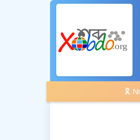
🎗️ No