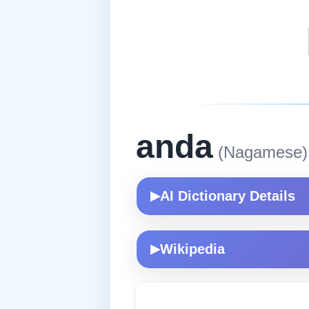
anda
(Nagamese)
AI Dictionary Details
▶
Wikipedia
▶