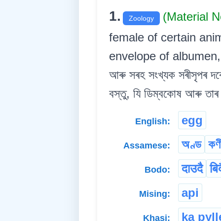
1.
(Material 
Zoology
female of certain ani
envelope of albumen, 
আৰু সৰহ সংখ্যক সৰীসৃপৰ দৰ
বস্তু, যি ডিম্বকোষ আৰু তা
egg
English:
অণ্ড
কণ
Assamese:
दाउदै
बिद
Bodo:
api
Mising:
ka pyl
Khasi: