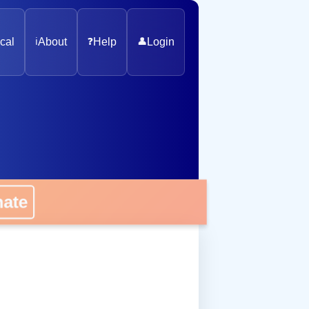
cal
ℹ️
About
❓
Help
👤
Login
onate