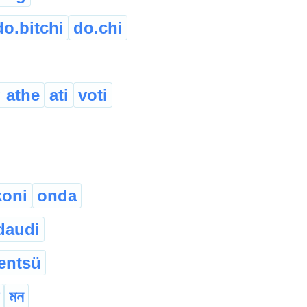
do.bitchi
do.chi
 athe
ati
voti
koni
onda
daudi
entsü
মন