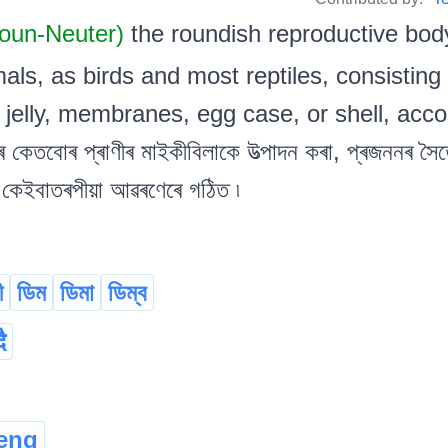
Noun-Neuter)
the roundish reproductive bod
mals, as birds and most reptiles, consisting
jelly, membranes, egg case, or shell, accor
ে কেতবোৰ প্ৰাণীৰ মাইকীবিলাকে উত্পাদন কৰা, প্ৰজননৰ স
ৰ কেইবাতৰপীয়া আৱৰণেৰে গঠিত ৷
ী
ডিম
ডিমা
ডিম্ব
ै
leng