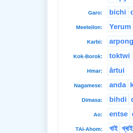
bichi
Garo:
Yerum
Meeteilon:
arpong
Karbi:
toktwi
Kok-Borok:
ârtui
Hmar:
anda
Nagamese:
bihdi
Dimasa:
entse
Ao:
খাই
খ্ৰাই
TAI-Ahom: