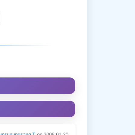
emsunungsang T
on 2008-01-20