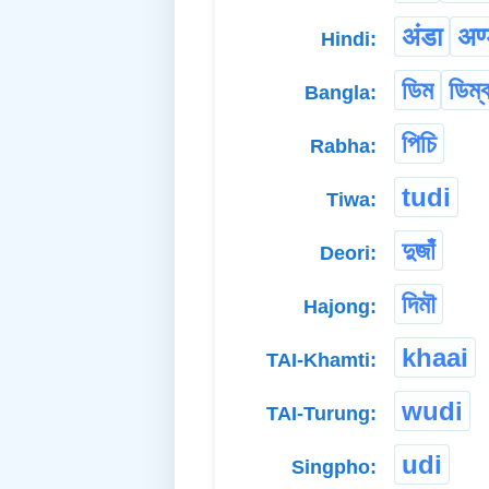
अंडा
अण्
Hindi:
ডিম
ডিম্
Bangla:
পিচি
Rabha:
tudi
Tiwa:
দুজাঁ
Deori:
দিমৗ
Hajong:
khaai
TAI-Khamti:
wudi
TAI-Turung:
udi
Singpho: