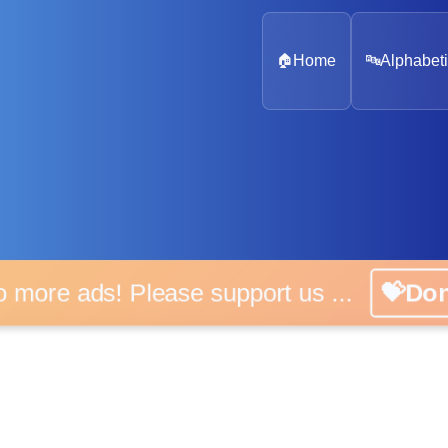
🏠
Home
🔤
Alphabeti
 more ads! Please support us ...
💝D