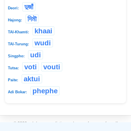
দুজাঁ
Deori:
দিমৗ
Hajong:
khaai
TAI-Khamti:
wudi
TAI-Turung:
udi
Singpho:
voti
vouti
Tutsa:
aktui
Paite:
phephe
Adi Bokar:
©
2026
xobdo.org - a dictionary by you, for you, of you !!