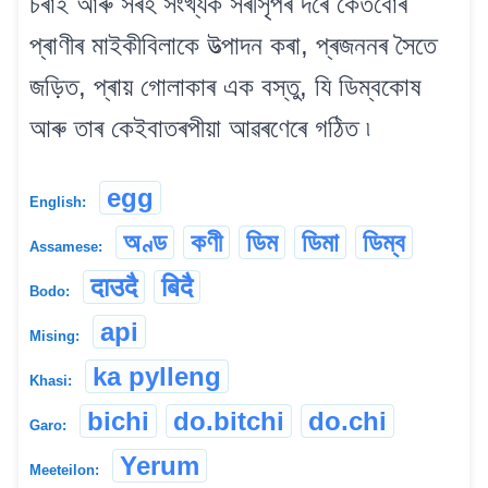
চৰাই আৰু সৰহ সংখ্যক সৰীসৃপৰ দৰে কেতবোৰ
প্ৰাণীৰ মাইকীবিলাকে উত্পাদন কৰা, প্ৰজননৰ সৈতে
জড়িত, প্ৰায় গোলাকাৰ এক বস্তু, যি ডিম্বকোষ
আৰু তাৰ কেইবাতৰপীয়া আৱৰণেৰে গঠিত ৷
egg
English:
অণ্ড
কণী
ডিম
ডিমা
ডিম্ব
Assamese:
दाउदै
बिदै
Bodo:
api
Mising:
ka pylleng
Khasi:
bichi
do.bitchi
do.chi
Garo:
Yerum
Meeteilon: