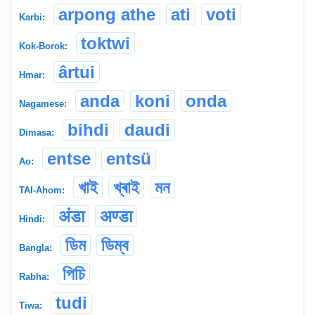
arpong athe
ati
voti
Karbi:
toktwi
Kok-Borok:
ârtui
Hmar:
anda
koni
onda
Nagamese:
bihdi
daudi
Dimasa:
entse
entsü
Ao:
খাই
খ্ৰাই
মন
TAI-Ahom:
अंडा
अण्डा
Hindi:
ডিম
ডিম্ব
Bangla:
পিচি
Rabha:
tudi
Tiwa: