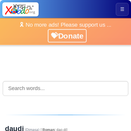
☰
🎗️ No more ads! Please support us ...
💝Donate
daudi
(Dimasa)
[
Roman:
dao.di]