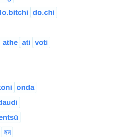
do.bitchi
do.chi
 athe
ati
voti
koni
onda
daudi
entsü
মন