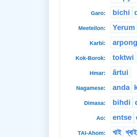
bichi
Garo:
Yerum
Meeteilon:
arpong
Karbi:
toktwi
Kok-Borok:
ârtui
Hmar:
anda
Nagamese:
bihdi
Dimasa:
entse
Ao:
খাই
খ্ৰাই
TAI-Ahom: