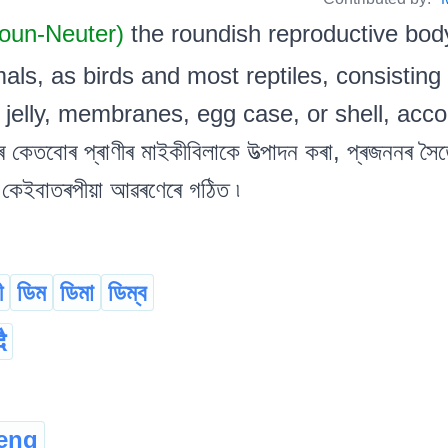
Noun-Neuter)
the roundish reproductive bod
mals, as birds and most reptiles, consisting
jelly, membranes, egg case, or shell, accor
ে কেতবোৰ প্ৰাণীৰ মাইকীবিলাকে উত্পাদন কৰা, প্ৰজননৰ স
ৰ কেইবাতৰপীয়া আৱৰণেৰে গঠিত ৷
ী
ডিম
ডিমা
ডিম্ব
ै
leng