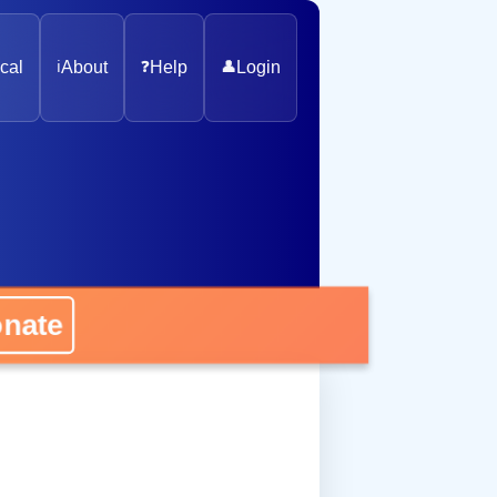
cal
ℹ️
About
❓
Help
👤
Login
nate