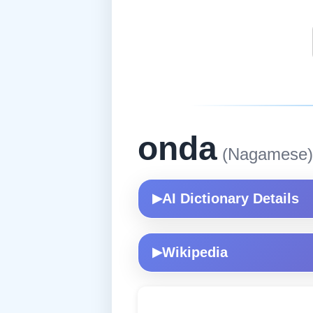
onda
(Nagamese)
AI Dictionary Details
▶
Wikipedia
▶