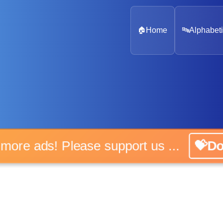
🏠
Home
🔤
Alphabeti
o more ads! Please support us ...
💝Do