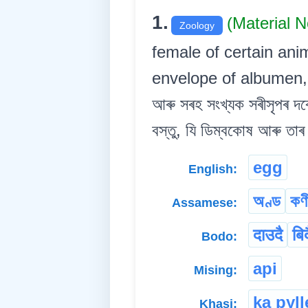
1.
(Material 
Zoology
female of certain ani
envelope of albumen, 
আৰু সৰহ সংখ্যক সৰীসৃপৰ দৰ
বস্তু, যি ডিম্বকোষ আৰু তা
egg
English:
অণ্ড
কণ
Assamese:
दाउदै
बिद
Bodo:
api
Mising:
ka pyl
Khasi: