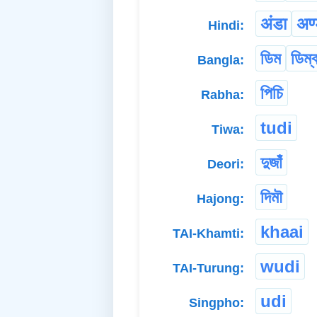
अंडा
अण्
Hindi:
ডিম
ডিম্
Bangla:
পিচি
Rabha:
tudi
Tiwa:
দুজাঁ
Deori:
দিমৗ
Hajong:
khaai
TAI-Khamti:
wudi
TAI-Turung:
udi
Singpho: