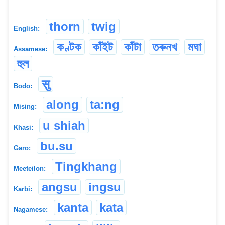
thorn
twig
English:
কণ্টক
কাঁইট
কাঁটা
তৰুনখ
মঘা
Assamese:
হুল
सु
Bodo:
along
ta:ng
Mising:
u shiah
Khasi:
bu.su
Garo:
Tingkhang
Meeteilon:
angsu
ingsu
Karbi:
kanta
kata
Nagamese: