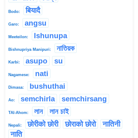
बियादै
Bodo:
angsu
Garo:
Ishunupa
Meeteilon:
নাতিয়ক
Bishnupriya Manipuri:
asupo
su
Karbi:
nati
Nagamese:
bushuthai
Dimasa:
semchirla
semchirsang
Ao:
লান
লান চাই
TAI-Ahom:
छोरीको छोरी
छोर‌ाको छोरो
नातिनी
Nepali:
न‌ाति