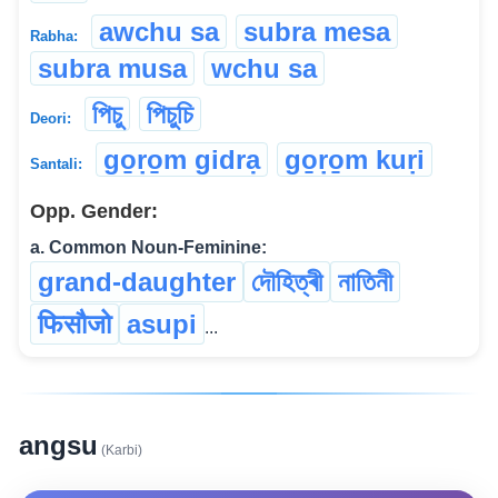
awchu sa
subra mesa
Rabha:
subra musa
wchu sa
পিচু
পিচুচি
Deori:
go̱ṛo̱m gidrạ
go̱ṛo̱m kuṛi
Santali:
Opp. Gender:
a. Common Noun-Feminine:
grand-daughter
দৌহিত্ৰী
নাতিনী
फिसौजो
asupi
...
angsu
(Karbi)