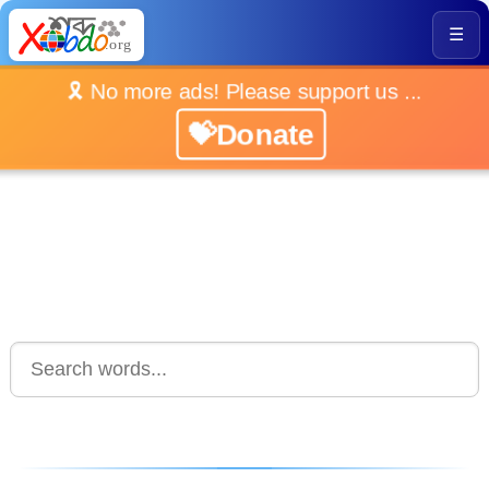
☰
🎗️ No more ads! Please support us ...
💝Donate