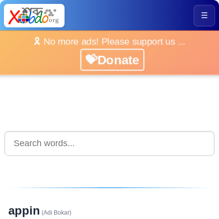
☰
🎗️ No more ads! Please support us ...
💝Donate
appin
(Adi Bokar)