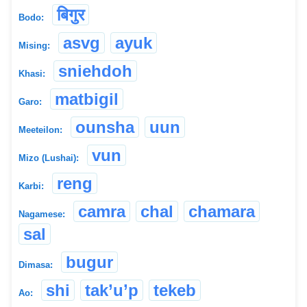
बिगुर
Bodo:
asvg
ayuk
Mising:
sniehdoh
Khasi:
matbigil
Garo:
ounsha
uun
Meeteilon:
vun
Mizo (Lushai):
reng
Karbi:
camra
chal
chamara
Nagamese:
sal
bugur
Dimasa:
shi
tak’u’p
tekeb
Ao: