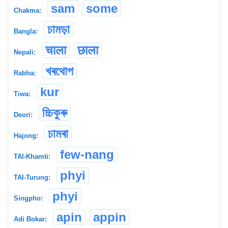
sam
some
Chakma:
চামড়া
Bangla:
चाला
छाला
Nepali:
খৰথোপ
Rabha:
kur
Tiwa:
চ্চিকুৰু
Deori:
চামৰা
Hajong:
few-nang
TAI-Khamti:
phyi
TAI-Turung:
phyi
Singpho:
apin
appin
Adi Bokar: