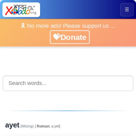
☰
🎗️ No more ads! Please support us ...
💝Donate
ayet
(Mising)
[
Roman:
a.yet]