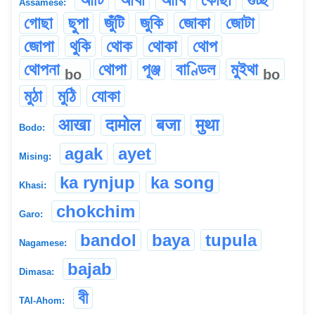
Assamese:
গোছা
ছুপা
জুঁটি
জুকি
জোকা
জোটা
জোপা
থুকি
থোক
থোকা
থোপ
থোপনা
থোপা
পূঞ্জ
বাণ্ডিল
মুইথা
bo
bo
মুঠা
মুঠি
যোকা
आखा
दामोल
बजा
मुथा
Bodo:
agak
ayet
Mising:
ka rynjup
ka song
Khasi:
chokchim
Garo:
bandol
baya
tupula
Nagamese:
bajab
Dimasa:
বী
TAI-Ahom: