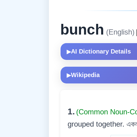
bunch
(English)
AI Dictionary Details
▶
Wikipedia
▶
1.
(Common Noun-
grouped together. একলগ ক