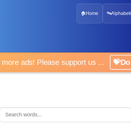
🏠
Home
🔤
Alphabeti
 more ads! Please support us ...
💝D