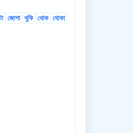
টা
জোপা
থুকি
থোক
থোকা