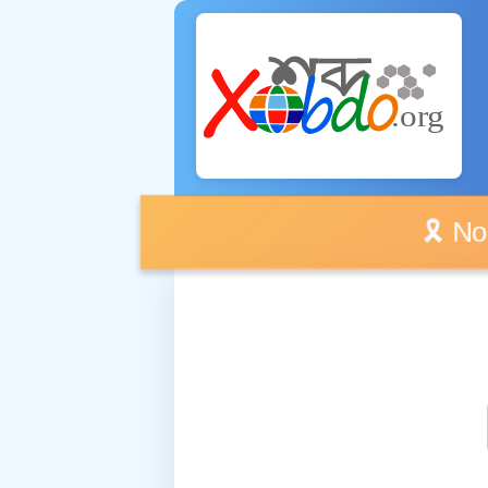
🎗️ No