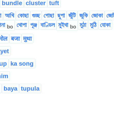
bundle
cluster
tuft
া
আখি
কোছা
গুচ্ছ
গোছা
ছুপা
জুঁটি
জুকি
জোকা
জো
পনা
থোপা
পূঞ্জ
বাণ্ডিল
মুইথা
মুঠা
মুঠি
যোকা
bo
bo
मोल
बजा
मुथा
yet
jup
ka song
him
baya
tupula