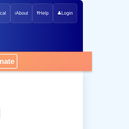
cal
ℹ️
About
❓
Help
👤
Login
onate