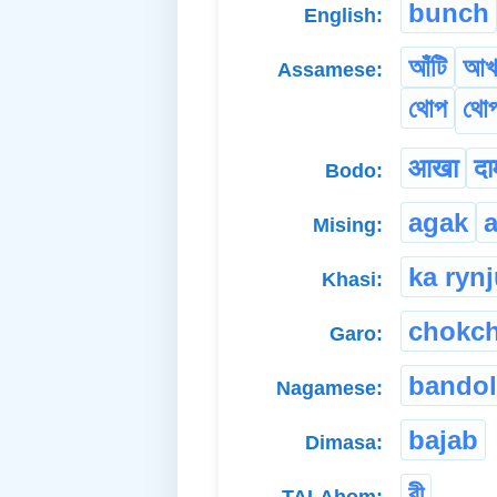
bunch
English:
আঁটি
আখ
Assamese:
থোপ
থো
आखा
दा
Bodo:
agak
a
Mising:
ka ryn
Khasi:
chokc
Garo:
bandol
Nagamese:
bajab
Dimasa:
বী