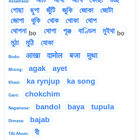
Assamese:
গোছা
ছুপা
জুঁটি
জুকি
জোকা
জোটা
জোপা
থুকি
থোক
থোকা
থোপ
থোপনা
থোপা
পূঞ্জ
বাণ্ডিল
মুইথা
bo
bo
মুঠা
মুঠি
যোকা
आखा
दामोल
बजा
मुथा
Bodo:
agak
ayet
Mising:
ka rynjup
ka song
Khasi:
chokchim
Garo:
bandol
baya
tupula
Nagamese:
bajab
Dimasa:
বী
TAI-Ahom: