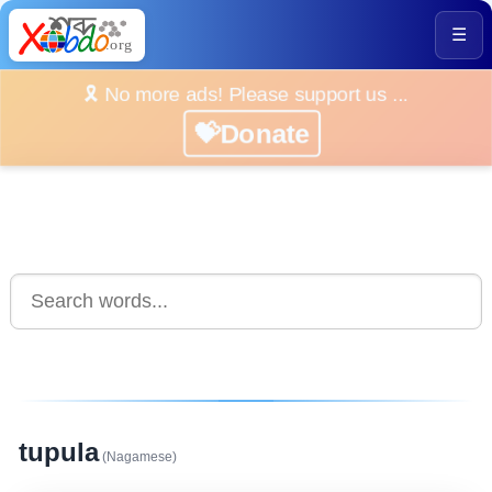
☰
🎗️ No more ads! Please support us ...
💝Donate
tupula
(Nagamese)