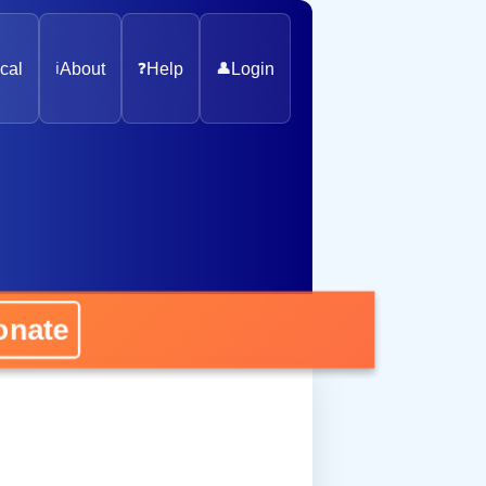
cal
ℹ️
About
❓
Help
👤
Login
nate