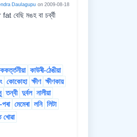
endra Daulagupu
on 2009-08-18
 বেছি মঙহ বা চৰ্ব্বী
ককৰ্ত্তনীয়া
কাউৰী-ঠেঙীয়া
ং
কোকোহা
ক্ষীণ
ক্ষীণকায়
ু
তন্বী
দুৰ্বল
নালীয়া
া-পৰা
মেমেৰা
লনি
লিটা
ত খোৱা