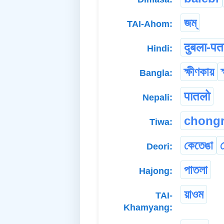
জম্
TAI-Ahom:
दुबला-पत
Hindi:
ক্ষীণকায়
Bangla:
पातलो
Nepali:
chong
Tiwa:
কেতেঙা
Deori:
পাতলা
Hajong:
য়াওম
TAI-
Khamyang: