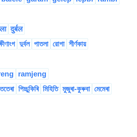
ला
दुर्बल
ক্ষীণাংগ
দুর্বল
পাতলা
রোগা
শীর্ণকায়
reng
ramjeng
তেতেৰা
পিচ্চুকিৰি
মিহিতি
মুজুৰা-কুৰুবা
মেমেৰা