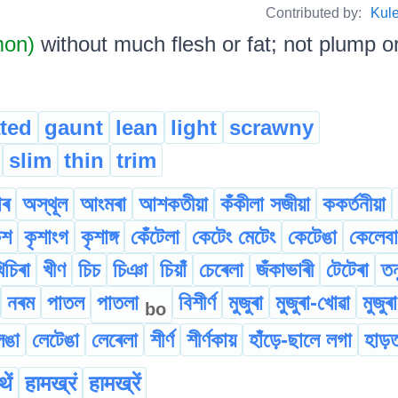
Contributed by:
Kul
mon)
without much flesh or fat; not plump or fat
ted
gaunt
lean
light
scrawny
slim
thin
trim
াৰ
অস্থূল
আংমৰা
আশকতীয়া
কঁকীলা সজীয়া
ককৰ্তনীয়া
ৃশ
কৃশাংগ
কৃশাঙ্গ
কেঁটেলা
কেটেং মেটেং
কেটেঙা
কেলেবা
িচিৰা
খীণ
চিচ
চিঞা
চিয়াঁ
চেৰেলা
জঁকাভাৰী
টেটেৰা
তন
নৰম
পাতল
পাতলা
বিশীৰ্ণ
মুজুৰা
মুজুৰা-খোৱা
মুজুৰ
bo
েঙা
লেটেঙা
লেৰেলা
শীৰ্ণ
শীৰ্ণকায়
হাঁড়ে-ছালে লগা
হাড়
ें
हामख्रं
हामख्रें