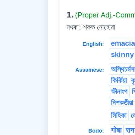
1.
(Proper Adj.-Com
নথকা; শকত নোহোৱা
emacia
English:
skinny
অস্থিচৰ্মস
Assamese:
কিৰ্কিয়া
ক
ক্ষীনাংগ
খ
নিশকতীয়া
লিহিকা
ল
गोबा
रानथ
Bodo: