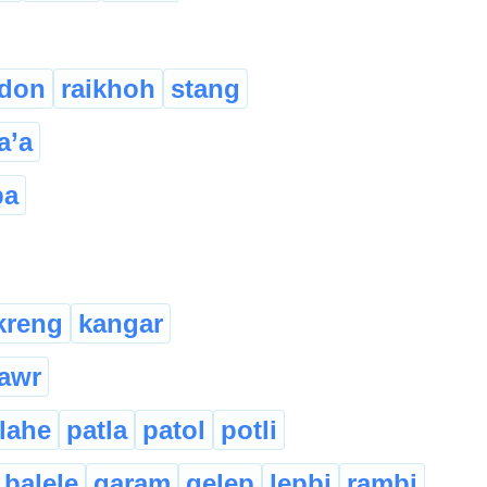
gdon
raikhoh
stang
a’a
pa
kreng
kangar
awr
lahe
patla
patol
potli
balele
garam
gelep
lepbi
rambi