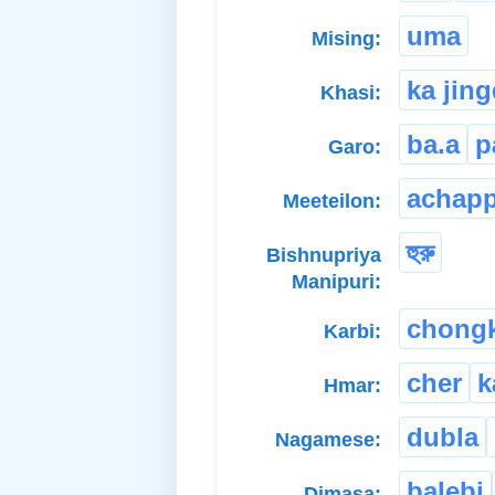
uma
Mising:
ka jin
Khasi:
ba.a
p
Garo:
achap
Meeteilon:
হুরু
Bishnupriya
Manipuri:
chong
Karbi:
cher
k
Hmar:
dubla
Nagamese:
balebi
Dimasa: