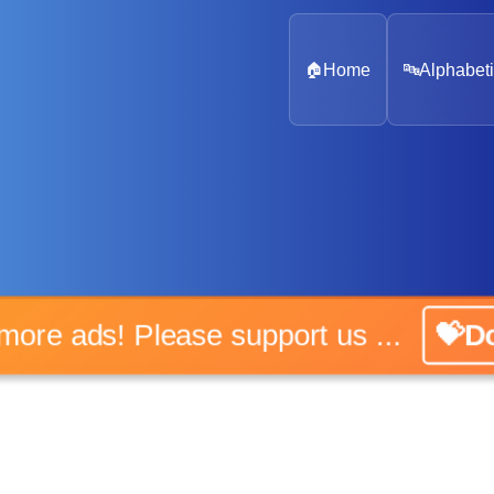
🏠
Home
🔤
Alphabeti
o more ads! Please support us ...
💝Do