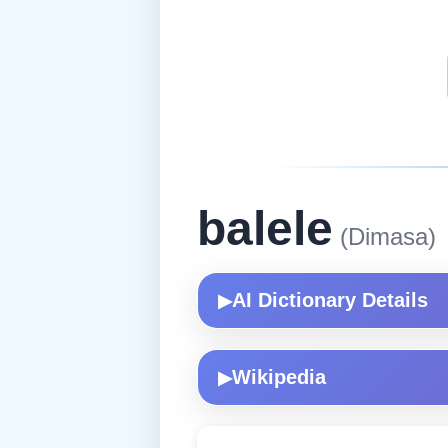
balele
(Dimasa)
AI Dictionary Details
▶
Wikipedia
▶