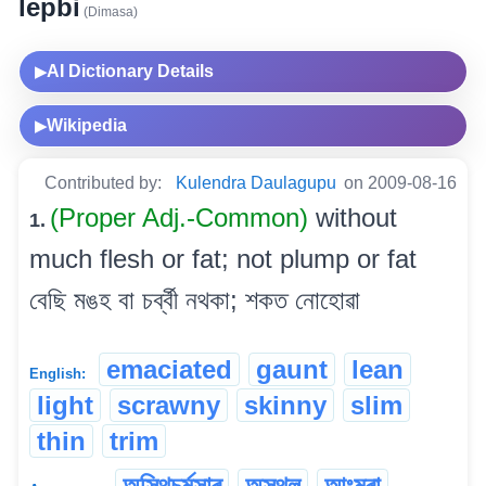
lepbi
(Dimasa)
AI Dictionary Details
▶
Wikipedia
▶
Contributed by:
Kulendra Daulagupu
on 2009-08-16
(Proper Adj.-Common)
without
1.
much flesh or fat; not plump or fat
বেছি মঙহ বা চৰ্ব্বী নথকা; শকত নোহোৱা
emaciated
gaunt
lean
English:
light
scrawny
skinny
slim
thin
trim
অস্থিচৰ্মসাৰ
অস্থূল
আংমৰা