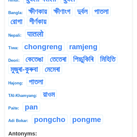
Hindi:
ক্ষীণকায়
ক্ষীণাংগ
দুর্বল
পাতলা
Bangla:
রোগা
শীর্ণকায়
पातलो
Nepali:
chongreng
ramjeng
Tiwa:
কেতেঙা
তেতেৰা
পিচ্চুকিৰি
মিহিতি
Deori:
মুজুৰা-কুৰুবা
মেমেৰা
পাতলা
Hajong:
য়াওম
TAI-Khamyang:
pan
Paite:
pongcho
pongme
Adi Bokar:
Antonyms: