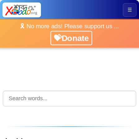
☰
🎗️ No more ads! Please support us ...
💝Donate