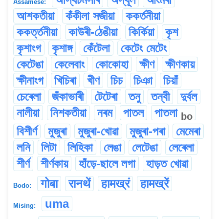
Assamese:
আশকতীয়া
কঁকীলা সজীয়া
ককৰ্তনীয়া
ককৰ্ত্তনীয়া
কাউৰী-ঠেঙীয়া
কিৰ্কিয়া
কৃশ
কৃশাংগ
কৃশাঙ্গ
কেঁটেলা
কেটেং মেটেং
কেটেঙা
কেলেবাং
কোকোহা
ক্ষীণ
ক্ষীণকায়
ক্ষীনাংগ
খিচিৰা
খীণ
চিচ
চিঞা
চিয়াঁ
চেৰেলা
জঁকাভাৰী
টেটেৰা
তনু
তন্বী
দুৰ্বল
নালীয়া
নিশকতীয়া
নৰম
পাতল
পাতলা
bo
বিশীৰ্ণ
মুজুৰা
মুজুৰা-খোৱা
মুজুৰা-পৰা
মেমেৰা
লনি
লিটা
লিহিকা
লেঙা
লেটেঙা
লেৰেলা
শীৰ্ণ
শীৰ্ণকায়
হাঁড়ে-ছালে লগা
হাড়ত খোৱা
गोबा
रानथें
हामख्रं
हामख्रें
Bodo:
uma
Mising: