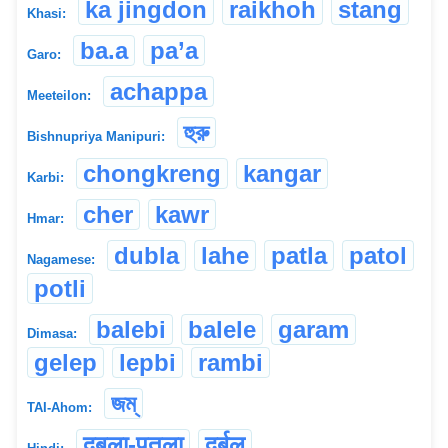
ka jingdon
raikhoh
stang
Khasi:
ba.a
pa’a
Garo:
achappa
Meeteilon:
হুরু
Bishnupriya Manipuri:
chongkreng
kangar
Karbi:
cher
kawr
Hmar:
dubla
lahe
patla
patol
Nagamese:
potli
balebi
balele
garam
Dimasa:
gelep
lepbi
rambi
জম্
TAI-Ahom:
दुबला-पतला
दुर्बल