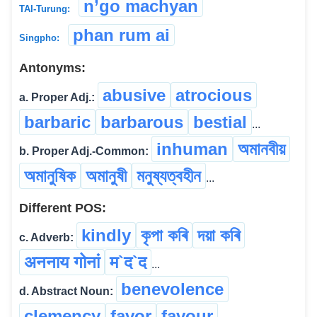
n’go machyan
TAI-Turung:
phan rum ai
Singpho:
Antonyms:
abusive
atrocious
a. Proper Adj.:
barbaric
barbarous
bestial
...
inhuman
অমানবীয়
b. Proper Adj.-Common:
অমানুষিক
অমানুষী
মনুষ্যত্বহীন
...
Different POS:
kindly
কৃপা কৰি
দয়া কৰি
c. Adverb:
अननाय गोनां
म`द`द
...
benevolence
d. Abstract Noun:
clemency
favor
favour