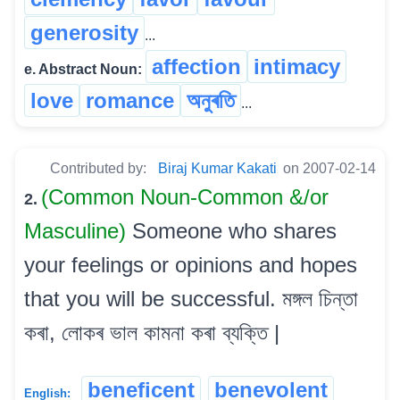
generosity
...
affection
intimacy
e. Abstract Noun:
love
romance
অনুৰতি
...
Contributed by:
Biraj Kumar Kakati
on 2007-02-14
(Common Noun-Common &/or
2.
Masculine)
Someone who shares
your feelings or opinions and hopes
that you will be successful. মঙ্গল চিন্তা
কৰা, লোকৰ ভাল কামনা কৰা ব্যক্তি |
beneficent
benevolent
English: