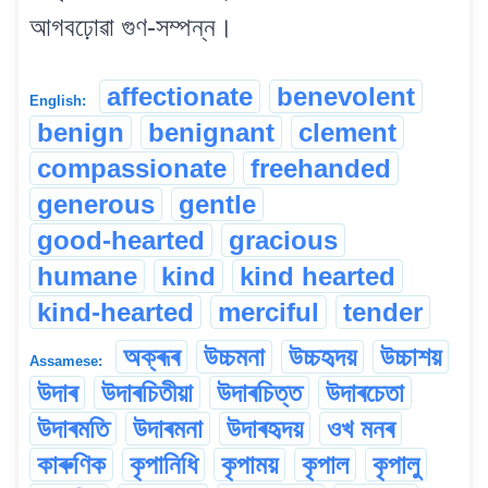
আগবঢ়োৱা গুণ-সম্পন্ন।
affectionate
benevolent
English:
benign
benignant
clement
compassionate
freehanded
generous
gentle
good-hearted
gracious
humane
kind
kind hearted
kind-hearted
merciful
tender
অক্ৰূৰ
উচ্চমনা
উচ্চহৃদয়
উচ্চাশয়
Assamese:
উদাৰ
উদাৰচিতীয়া
উদাৰচিত্ত
উদাৰচেতা
উদাৰমতি
উদাৰমনা
উদাৰহৃদয়
ওখ মনৰ
কাৰুণিক
কৃপানিধি
কৃপাময়
কৃপাল
কৃপালু