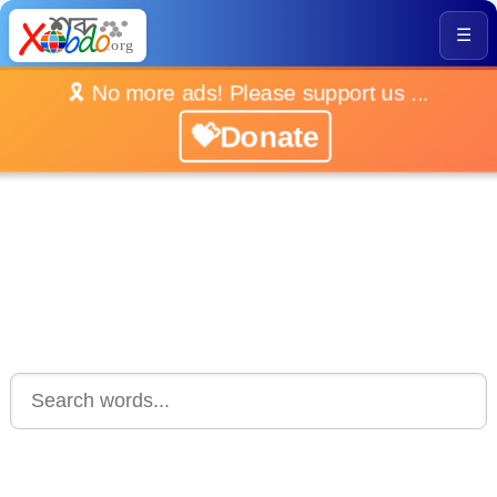
☰
🎗️ No more ads! Please support us ...
💝Donate