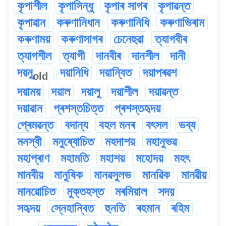
কৃপাশীল
কৃপাসিন্ধু
কৃপাৰ সাগৰ
কৃপাৱন্ত
কৃপাৱান
কৰুণানিধান
কৰুণানিধি
কৰুণাভিৰাম
কৰুণাময়
কৰুণাসাগৰ
চেনেহুৱা
ত্যাগবীৰ
ত্যাগশীল
ত্যাগী
দানবীৰ
দানশীল
দানী
দয়নু
দয়ানিধি
দয়ান্বিত
দয়াপৰৱশ
old
দয়াময়
দয়াল
দয়ালু
দয়াশীল
দয়াৱন্ত
দয়াৱান
প্ৰশস্তচিত্ত
প্ৰশস্তহৃদয়
প্ৰেমৱন্ত
বদান্য
বহল মনৰ
বৎসল
ভব্য
মনস্বী
মনুষ্যোচিত
মহদাশয়
মহানুভৱ
মহাপ্ৰাণ
মহামতি
মহাশয়
মহোদয়
মহৎ
মানবীয়
মানুষিক
মানৱসুলভ
মানৱিক
মানৱীয়
মানৱোচিত
মুক্তহস্ত
মৰমিয়াল
সদয়
সহৃদয়
স্নেহান্বিত
হুনতি
ৰহমান
ৰহিম