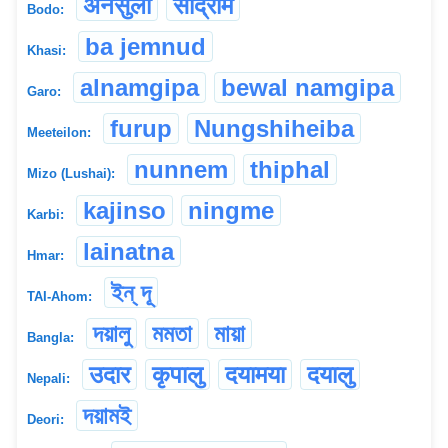
अनसुला
सोद्रोम
Bodo:
ba jemnud
Khasi:
alnamgipa
bewal namgipa
Garo:
furup
Nungshiheiba
Meeteilon:
nunnem
thiphal
Mizo (Lushai):
kajinso
ningme
Karbi:
lainatna
Hmar:
ইন্ দূ
TAI-Ahom:
দয়ালু
মমতা
মায়া
Bangla:
उदार
कृपालु
दयामया
दयालु
Nepali:
দয়ামই
Deori: