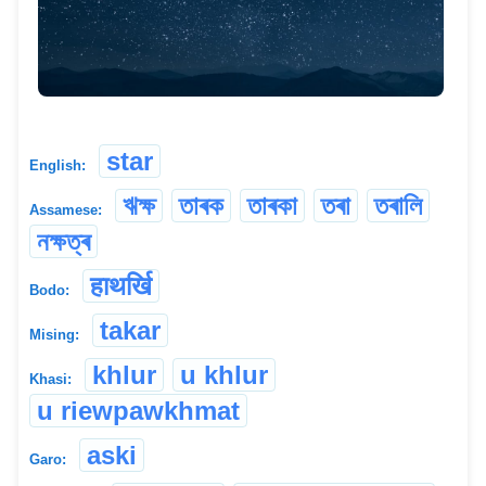
star
English:
ঋক্ষ
তাৰক
তাৰকা
তৰা
তৰালি
Assamese:
নক্ষত্ৰ
हाथर्खि
Bodo:
takar
Mising:
khlur
u khlur
Khasi:
u riewpawkhmat
aski
Garo: