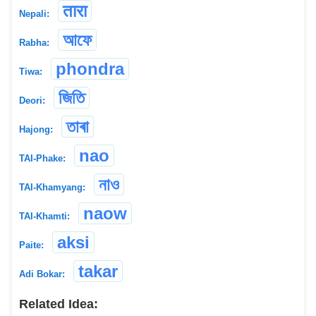
तारा
Nepali:
আফে
Rabha:
phondra
Tiwa:
জিতি
Deori:
তাৰা
Hajong:
nao
TAI-Phake:
নাও
TAI-Khamyang:
naow
TAI-Khamti:
aksi
Paite:
takar
Adi Bokar:
Related Idea: