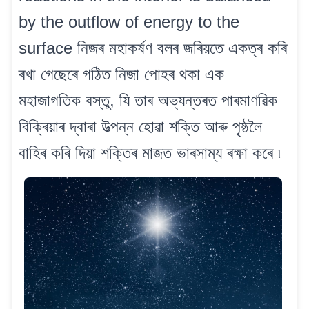
by the outflow of energy to the
surface নিজৰ মহাকৰ্ষণ বলৰ জৰিয়তে একত্ৰ কৰি
ৰখা গেছেৰে গঠিত নিজা পোহৰ থকা এক
মহাজাগতিক বস্তু, যি তাৰ অভ্যন্তৰত পাৰমাণৱিক
বিক্ৰিয়াৰ দ্বাৰা উত্পন্ন হোৱা শক্তি আৰু পৃষ্ঠলৈ
বাহিৰ কৰি দিয়া শক্তিৰ মাজত ভাৰসাম্য ৰক্ষা কৰে ৷