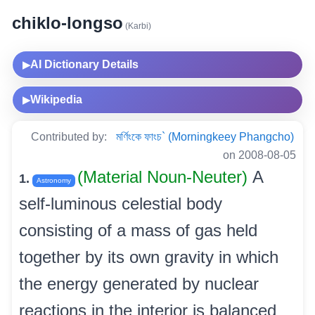
chiklo-longso
(Karbi)
AI Dictionary Details
▶
Wikipedia
▶
Contributed by:
মৰ্ণিংকে ফাংচ` (Morningkeey Phangcho)
on 2008-08-05
(Material Noun-Neuter)
A
1.
Astronomy
self-luminous celestial body
consisting of a mass of gas held
together by its own gravity in which
the energy generated by nuclear
reactions in the interior is balanced