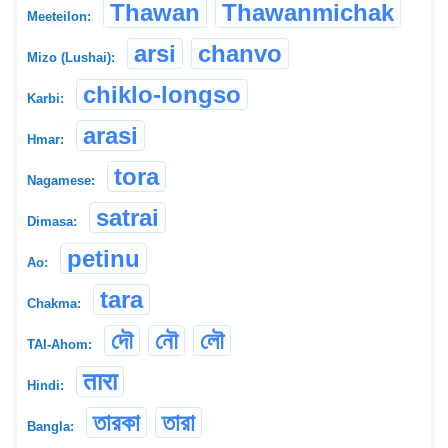
Thawan
Thawanmichak
Meeteilon:
arsi
chanvo
Mizo (Lushai):
chiklo-longso
Karbi:
arasi
Hmar:
tora
Nagamese:
satrai
Dimasa:
petinu
Ao:
tara
Chakma:
দৌ
নৌ
লৌ
TAI-Ahom:
तारा
Hindi:
তারকা
তারা
Bangla: