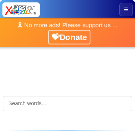
☰
🎗️ No more ads! Please support us ...
💝Donate