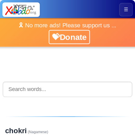
☰
🎗️ No more ads! Please support us ...
💝Donate
chokri
(Nagamese)