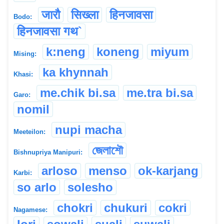
जारौ
सिख्ला
हिनजावसा
Bodo:
हिनजावसा गथ`
k:neng
koneng
miyum
Mising:
ka khynnah
Khasi:
me.chik bi.sa
me.tra bi.sa
Garo:
nomil
nupi macha
Meeteilon:
জেলাশৌ
Bishnupriya Manipuri:
arloso
menso
ok-karjang
Karbi:
so arlo
solesho
chokri
chukuri
cokri
Nagamese: