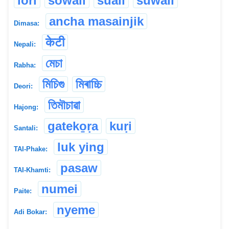
lori
sowali
suali
suwali
ancha masainjik
Dimasa:
केटी
Nepali:
মেচা
Rabha:
মিচিগু
মিৰাচ্চি
Deori:
তিমৗচাৱা
Hajong:
gateko̱ṛa
kuṛi
Santali:
luk ying
TAI-Phake:
pasaw
TAI-Khamti:
numei
Paite:
nyeme
Adi Bokar: