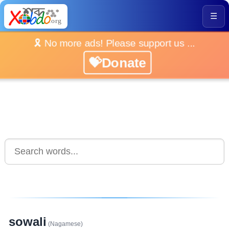
☰
🎗️ No more ads! Please support us ...
💝Donate
sowali
(Nagamese)