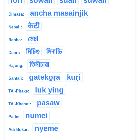
lori
sowali
suali
suwali
ancha masainjik
Dimasa:
केटी
Nepali:
মেচা
Rabha:
মিচিগু
মিৰাচ্চি
Deori:
তিমৗচাৱা
Hajong:
gateko̱ṛa
kuṛi
Santali:
luk ying
TAI-Phake:
pasaw
TAI-Khamti:
numei
Paite:
nyeme
Adi Bokar: