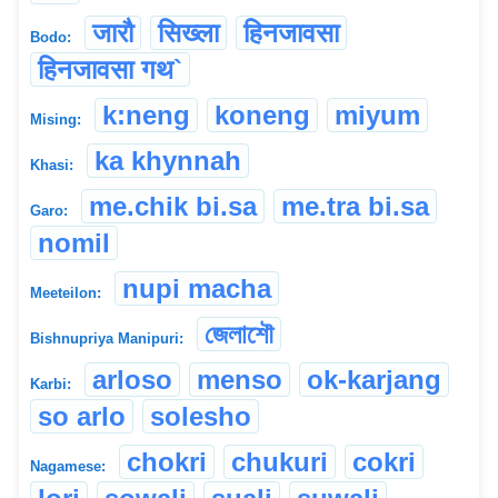
जारौ
सिख्ला
हिनजावसा
Bodo:
हिनजावसा गथ`
k:neng
koneng
miyum
Mising:
ka khynnah
Khasi:
me.chik bi.sa
me.tra bi.sa
Garo:
nomil
nupi macha
Meeteilon:
জেলাশৌ
Bishnupriya Manipuri:
arloso
menso
ok-karjang
Karbi:
so arlo
solesho
chokri
chukuri
cokri
Nagamese: